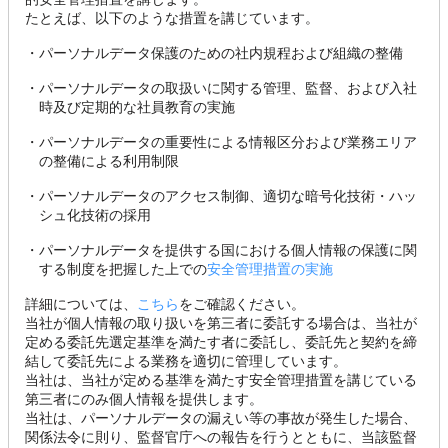
たとえば、以下のような措置を講じています。
・
パーソナルデータ保護のための社内規程および組織の整備
・
パーソナルデータの取扱いに関する管理、監督、および入社
時及び定期的な社員教育の実施
・
パーソナルデータの重要性による情報区分および業務エリア
の整備による利用制限
・
パーソナルデータのアクセス制御、適切な暗号化技術・ハッ
シュ化技術の採用
・
パーソナルデータを提供する国における個人情報の保護に関
する制度を把握した上での
安全管理措置の実施
詳細については、
こちら
をご確認ください。
当社が個人情報の取り扱いを第三者に委託する場合は、当社が
定める委託先選定基準を満たす者に委託し、委託先と契約を締
結して委託先による業務を適切に管理しています。
当社は、当社が定める基準を満たす安全管理措置を講じている
第三者にのみ個人情報を提供します。
当社は、パーソナルデータの漏えい等の事故が発生した場合、
関係法令に則り、監督官庁への報告を行うとともに、当該監督