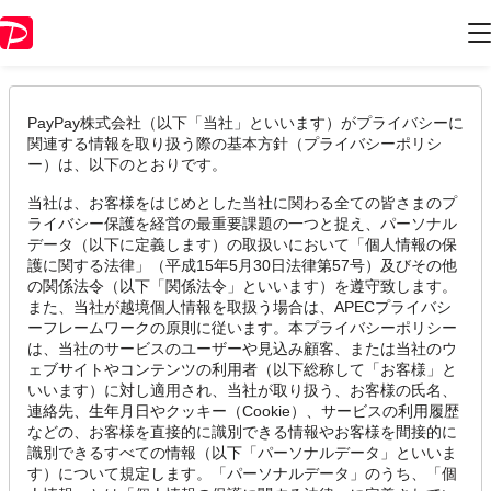
プライバシーポリシー（2025年7月28日）
PayPay株式会社（以下「当社」といいます）がプライバシーに
関連する情報を取り扱う際の基本方針（プライバシーポリシ
ー）は、以下のとおりです。
当社は、お客様をはじめとした当社に関わる全ての皆さまのプ
ライバシー保護を経営の最重要課題の一つと捉え、パーソナル
データ（以下に定義します）の取扱いにおいて「個人情報の保
護に関する法律」（平成15年5月30日法律第57号）及びその他
の関係法令（以下「関係法令」といいます）を遵守致します。
また、当社が越境個人情報を取扱う場合は、APECプライバシ
ーフレームワークの原則に従います。本プライバシーポリシー
は、当社のサービスのユーザーや見込み顧客、または当社のウ
ェブサイトやコンテンツの利用者（以下総称して「お客様」と
いいます）に対し適用され、当社が取り扱う、お客様の氏名、
連絡先、生年月日やクッキー（Cookie）、サービスの利用履歴
などの、お客様を直接的に識別できる情報やお客様を間接的に
識別できるすべての情報（以下「パーソナルデータ」といいま
す）について規定します。「パーソナルデータ」のうち、「個