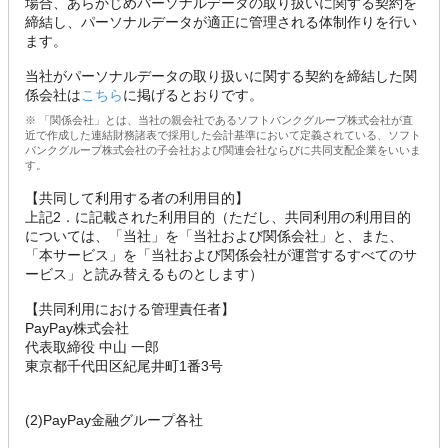
場合、あらかじめパーソナルデータの取り扱いに関する契約を
締結し、パーソナルデータが適正に管理される体制作りを行い
ます。
当社がパーソナルデータの取り扱いに関する契約を締結した関
係会社は
こちら
に掲げるとおりです。
※ 「関係会社」とは、当社の親会社であるソフトバンクグループ株式会社が直
近で作成した連結財務諸表で採用した会計基準において定義されている、ソフト
バンクグループ株式会社の子会社および関連会社ならびに共同支配企業をいいま
す。
【共同して利用する者の利用目的】
上記2．に記載された利用目的（ただし、共同利用の利用目的
については、「当社」を「当社および関係会社」と、また、
「本サービス」を「当社および関係会社が運営するすべてのサ
ービス」と読み替えるものとします）
【共同利用における管理責任者】
PayPay株式会社
代表取締役 中山 一郎
東京都千代田区紀尾井町1番3号
(2)PayPay金融グループ各社