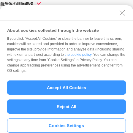
自治体の担当者様
ソリューション・サービス一
覧
About cookies collected through the website
If you click "Accept All Cookies" or close the banner to leave this screen,
PayPay株式会社
cookies will be stored and provided in order to improve convenience,
improve the site, provide information and analyze data (including sharing
会社概要
with external partners) according to
the cookie policy
. You can change the
プレスリリース
settings at any time from "Cookie Settings" in Privacy Policy. You can
採用情報
Product Blog
change app tracking preferences using the advertisement identifier from
OS settings.
PayPay Inside-Out
Accept All Cookies
Reject All
© PayPay Corporation
Cookies Settings