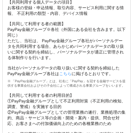
【共同利用する個人データの項目】
お客様の登録・申込情報、取引内容、サービス利用に関する情
報、 不正利用の類型・内容、デバイス情報
【共同して利用する者の範囲】
PayPay金融グループ※各社（外国にある会社を含みます。以下
同じ）
ただし、当社は、 PayPay金融グループ各社がパーソナルデー
タを共同利用する場合、あらかじめパーソナルデータの取り扱
いに関する契約を締結し、パーソナルデータが適正に管理され
る体制作りを行います。
当社がパーソナルデータの取り扱いに関する契約を締結した
PayPay金融グループ各社は
こちら
に掲げるとおりです。
※ 「PayPay金融グループ」とは、社名に「PayPay」を冠する金融サービスを提
供する事業会社およびその子会社によって構成される事業グループをいいます。
【共同して利用する者の利用目的】
①PayPay金融グループとして不正利用対策（不正利用の検知、
調査、警戒）を実施する目的
②PayPay金融グループとしての管理業務の遂行、業務処理の集
約、商品・サービス等の企画・開発・案内・提供、問合せ対
応、お客さまへの付加価値向上のための各種業務のため