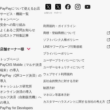
PayPayについて
使えるお店
お知らせ
サポート
サービス・機能一覧
キャンペーン
安全への取り組み
利用規約・ガイドライン
よくあるご質問
お知らせ
商標・登録商標について
公式ストア
特集記事
ソフトバンク人権ポリシー
LINEヤフーグループ行動規範
店舗オーナー様
プライバシーポリシー
トップページ
ユーザープライバシーについて
PayCAS Mobile（マルチ決済
ユーザーセキュリティについて
端末）の導入
ウェブサイト利用規約
PayPay（QRコード決済）の
導入
反社会的勢力に対する方針
キャッシュレス研究所
勧誘方針
オンライン決済の導入
マネロン等基本方針
セルフ決済（自動販売機）へ
カスタマーハラスメントに関する当社の考え方
の導入
PayPay for Developers