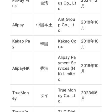
PXPay Pl
2024年2
台湾
us Co., Lt
us
月
d.
Ant Grou
2018年10
Alipay
中国本土
p Co., Lt
月
d.
Kakao Pa
Kakao Co
2018年10
韓国
y
rp.
月
Alipay Pa
yment Se
2018年10
AlipayHK
香港
rvices (H
月
K) Limite
d
True Mon
TrueMon
2023年6
タイ
ey Co. Lt
ey
月
d.
Touch ‘n
TNG Digi