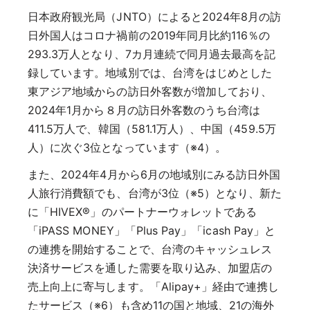
日本政府観光局（JNTO）によると2024年8月の訪
日外国人はコロナ禍前の2019年同月比約116％の
293.3万人となり、7カ月連続で同月過去最高を記
録しています。地域別では、台湾をはじめとした
東アジア地域からの訪日外客数が増加しており、
2024年1月から８月の訪日外客数のうち台湾は
411.5万人で、韓国（581.1万人）、中国（459.5万
人）に次ぐ3位となっています（※4）。
また、2024年4月から6月の地域別にみる訪日外国
人旅行消費額でも、台湾が3位（※5）となり、新た
に「HIVEX®」のパートナーウォレットである
「iPASS MONEY」「Plus Pay」「icash Pay」と
の連携を開始することで、台湾のキャッシュレス
決済サービスを通した需要を取り込み、加盟店の
売上向上に寄与します。「Alipay+」経由で連携し
たサービス（※6）も含め11の国と地域、21の海外