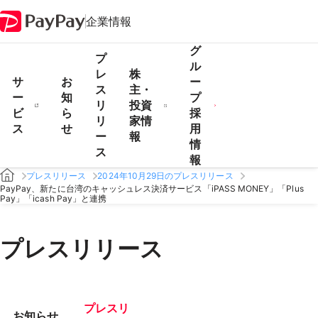
企業情報
グ
プ
ル
レ
株
サ
お
ー
ス
主・
ー
知
プ
リ
投資
ビ
ら
採
リ
家情
ス
せ
用
ー
報
情
ス
報
プレスリリース
2024年10月29日のプレスリリース
PayPay、新たに台湾のキャッシュレス決済サービス「iPASS MONEY」「Plus
Pay」「icash Pay」と連携
プレスリリース
プレスリ
お知らせ