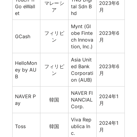
マレーシ
2023年6
Go eWall
tal Sdn B
ア
月
et
hd
Mynt (Gl
フィリピ
obe Finte
2023年6
GCash
ン
ch Innova
月
tion, Inc.)
Asia Unit
HelloMon
フィリピ
ed Bank
2023年6
ey by AU
ン
Corporati
月
B
on (AUB)
NAVER FI
NAVER P
2024年1
韓国
NANCIAL
ay
月
Corp.
Viva Rep
2024年1
Toss
韓国
ublica In
月
c.