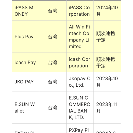
iPASS M
iPASS Co
2024年10
台湾
ONEY
rporation
月
All Win Fi
ntech Co
順次連携
Plus Pay
台湾
mpany Li
予定
mited
icash Cor
順次連携
icash Pay
台湾
poration
予定
Jkopay C
2023年10
JKO PAY
台湾
o., Ltd.
月
E.SUN C
E.SUN W
OMMERC
2023年11
台湾
allet
IAL BAN
月
K, LTD.
PXPay Pl