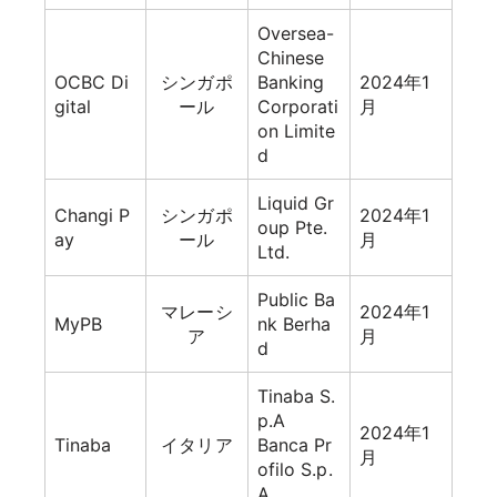
Oversea-
Chinese
OCBC Di
シンガポ
Banking
2024年1
gital
ール
Corporati
月
on Limite
d
Liquid Gr
Changi P
シンガポ
2024年1
oup Pte.
ay
ール
月
Ltd.
Public Ba
マレーシ
2024年1
MyPB
nk Berha
ア
月
d
Tinaba S.
p.A
2024年1
Tinaba
イタリア
Banca Pr
月
ofilo S.p.
A