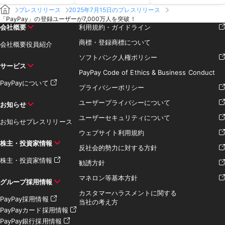
プレスリリース
2025年7月15日のプレスリリース
「PayPay」の登録ユーザーが7,000万人を突破！
会社概要
利用規約・ガイドライン
商標・登録商標について
会社概要
役員紹介
ソフトバンク人権ポリシー
サービス
PayPay Code of Ethics & Business Conduct
PayPayについて
プライバシーポリシー
ユーザープライバシーについて
お知らせ
ユーザーセキュリティについて
お知らせ
プレスリリース
ウェブサイト利用規約
株主・投資家情報
反社会的勢力に対する方針
株主・投資家情報
勧誘方針
マネロン等基本方針
グループ採用情報
カスタマーハラスメントに関する
PayPay採用情報
当社の考え方
PayPayカード採用情報
PayPay銀行採用情報