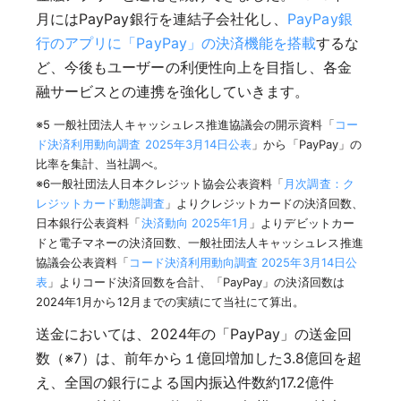
月にはPayPay銀行を連結子会社化し、
PayPay銀
行のアプリに「PayPay」の決済機能を搭載
するな
ど、今後もユーザーの利便性向上を目指し、各金
融サービスとの連携を強化していきます。
※5 一般社団法人キャッシュレス推進協議会の開示資料「
コー
ド決済利用動向調査 2025年3月14日公表
」から「PayPay」の
比率を集計、当社調べ。
※6一般社団法人日本クレジット協会公表資料「
月次調査：ク
レジットカード動態調査
」よりクレジットカードの決済回数、
日本銀行公表資料「
決済動向 2025年1月
」よりデビットカー
ドと電子マネーの決済回数、一般社団法人キャッシュレス推進
協議会公表資料「
コード決済利用動向調査 2025年3月14日公
表
」よりコード決済回数を合計、「PayPay」の決済回数は
2024年1月から12月までの実績にて当社にて算出。
送金においては、2024年の「PayPay」の送金回
数（※7）は、前年から１億回増加した3.8億回を超
え、全国の銀行による国内振込件数約17.2億件