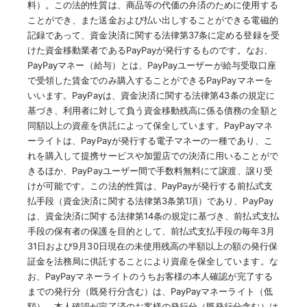
料）。この法的性質は、商品等の代価の弁済のために使用する
ことができ、また送金および払い出しすることができる電磁的
記録であって、資金決済に関する法律第37条に定める登録を受
けた資金移動業者であるPayPayが発行するものです。なお、
PayPayマネー（給与）とは、PayPayユーザーが給与受取口座
で受領した賃金でのみ購入することができるPayPayマネーを
いいます。PayPayは、資金決済に関する法律第43条の規定に
基づき、利用者に対して負う資金移動残高に係る債務の全額と
同額以上の資産を供託によって保全しています。PayPayマネ
ーライトは、PayPayが発行する電子マネーの一種であり、こ
れを購入して提携サービスや加盟店での決済に用いることがで
きるほか、PayPayユーザー間で手数料無料にて譲渡、譲り受
けが可能です。この法的性質は、PayPayが発行する前払式支
払手段（資金決済に関する法律第3条第1項）であり、PayPay
は、資金決済に関する法律第14条の規定に基づき、前払式支払
手段の保有者の保護を目的として、前払式支払手段の毎年3月
31日および9月30日現在の未使用残高の半額以上の額の発行保
証金を法務局に供託することにより資産を保全しています。な
お、PayPayマネーライトのうちお客様の本人確認が完了する
までの発行分（既発行分含む）は、PayPayマネーライト（低
額）、本人確認が完了済のお客様の発行分（既発行分含む）は