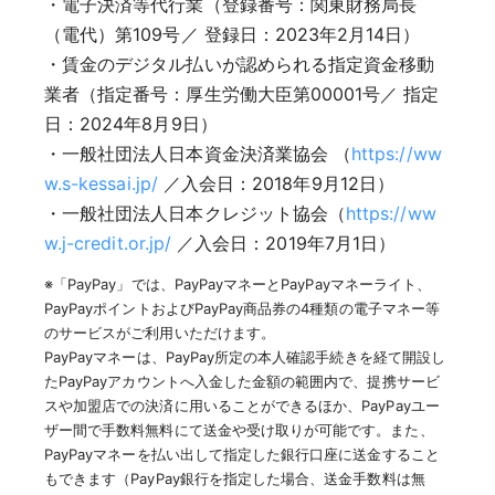
・電子決済等代行業（登録番号：関東財務局長
（電代）第109号／ 登録日：2023年2月14日）
・賃金のデジタル払いが認められる指定資金移動
業者（指定番号：厚生労働大臣第00001号／ 指定
日：2024年8月9日）
・一般社団法人日本資金決済業協会 （
https://ww
w.s-kessai.jp/
／入会日：2018年9月12日）
・一般社団法人日本クレジット協会（
https://ww
w.j-credit.or.jp/
／入会日：2019年7月1日）
※「PayPay」では、PayPayマネーとPayPayマネーライト、
PayPayポイントおよびPayPay商品券の4種類の電子マネー等
のサービスがご利用いただけます。
PayPayマネーは、PayPay所定の本人確認手続きを経て開設し
たPayPayアカウントへ入金した金額の範囲内で、提携サービ
スや加盟店での決済に用いることができるほか、PayPayユー
ザー間で手数料無料にて送金や受け取りが可能です。また、
PayPayマネーを払い出して指定した銀行口座に送金すること
もできます（PayPay銀行を指定した場合、送金手数料は無