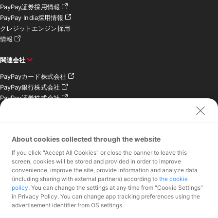
PayPay証券採用情報
PayPay India採用情報
クレジットエンジン採用
情報
関連会社
PayPayカード株式会社
PayPay銀行株式会社
PayPay証券株式会社
PayPay SC株式会社
PayPay India Pvt. Ltd.
クレジットエンジン株式
About cookies collected through the website
会社
If you click "Accept All Cookies" or close the banner to leave this
screen, cookies will be stored and provided in order to improve
お問い合わせ
convenience, improve the site, provide information and analyze data
加盟店様専用お問い合わ
(including sharing with external partners) according to
the cookie
policy
. You can change the settings at any time from "Cookie Settings"
せ
in Privacy Policy. You can change app tracking preferences using the
報道関係者様専用お問い
advertisement identifier from OS settings.
合わせ