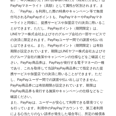
PayPayマネーライト（高額）として属性が区別されます。ま
た、「PayPay」を利用した際の特典やキャンペーン等で無償
付与されるPayPayポイントも、PayPayマネーやPayPayマネ
ーライトと同様に、提携サービスや加盟店での決済に用いるこ
とができます。ただし、PayPayポイント（期間限定）は、
LINEヤフー株式会社およびそのグループ会社の一部サービスで
の決済に限定されます。PayPayユーザー間での譲渡や払い出
しはできません。また、PayPayポイント（期間限定）は有効
期限が設定されています。期限はLINEヤフー株式会社およびそ
のグループ会社の施策やキャンペーンの仕様などをご確認くだ
さい。PayPay商品券は、PayPayが発行する電子マネーの一種
であり、これを取得して当該PayPay商品券にて指定された提
携サービスや加盟店での決済に用いることができます。ただ
し、PayPayユーザー間での譲渡や払い出しはできません。
PayPay商品券には有効期限が設定されています。期限は
PayPay商品券を発行する施策やキャンペーンの仕様などをご
確認ください。
また、PayPayは、ユーザーが安心して利用できる環境づくり
を行っています。利用中のPayPayアカウントで、第三者利用
による心当たりのない請求が発生した場合等に、所定の補償条