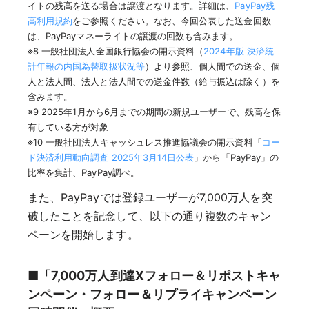
イトの残高を送る場合は譲渡となります。詳細は、
PayPay残
高利用規約
をご参照ください。なお、今回公表した送金回数
は、PayPayマネーライトの譲渡の回数も含みます。
※8 一般社団法人全国銀行協会の開示資料（
2024年版 決済統
計年報の内国為替取扱状況等
）より参照、個人間での送金、個
人と法人間、法人と法人間での送金件数（給与振込は除く）を
含みます。
※9 2025年1月から6月までの期間の新規ユーザーで、残高を保
有している方が対象
※10 一般社団法人キャッシュレス推進協議会の開示資料「
コー
ド決済利用動向調査 2025年3月14日公表
」から「PayPay」の
比率を集計、PayPay調べ。
また、PayPayでは登録ユーザーが7,000万人を突
破したことを記念して、以下の通り複数のキャン
ペーンを開始します。
■「7,000万人到達Xフォロー＆リポストキャ
ンペーン・フォロー＆リプライキャンペーン