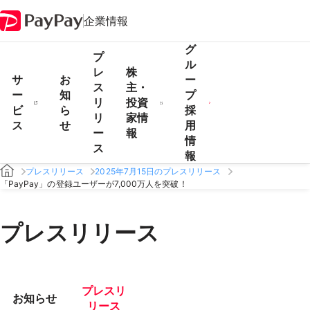
企業情報
グ
プ
ル
レ
株
サ
お
ー
ス
主・
ー
知
プ
リ
投資
ビ
ら
採
リ
家情
ス
せ
用
ー
報
情
ス
報
プレスリリース
2025年7月15日のプレスリリース
「PayPay」の登録ユーザーが7,000万人を突破！
プレスリリース
プレスリ
お知らせ
リース