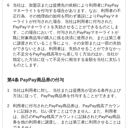
6
当社は、加盟店または提携先の依頼により利用者にPayPay
マネーライトを付与する場合があります。なお、利用者の不
正行為、その他理由の如何を問わず過誤によりPayPayマネ
ーライトが付与された場合、当社は利用者に付与された
PayPayマネーライトを失効させることができるものとしま
す。この場合において、付与されたPayPayマネーライトが
既に対象商品等の購入に係る決済に使用され、または第三者
に譲渡されていること等により、その全部または一部の失効
ができないときは、利用者は、失効させることができなかっ
た不足分をPayPay残高等から差し引く方法のほか、当社が
指定した方法に従って不足分に相当する金額を当社に支払う
ものとします。
第4条 PayPay商品券の付与
1
当社は利用者に対し、当社または提携先が定める条件および
方法に従って、PayPay商品券を付与することができます。
2
利用者に付与されたPayPay商品券は、PayPay残高アカウン
トに記録され、払い戻すことはできません。また、利用者
は、自己のPayPay残高アカウントに記録されたPayPay商品
券を他の利用者に譲渡し、または第三者に利用させることは
できません。