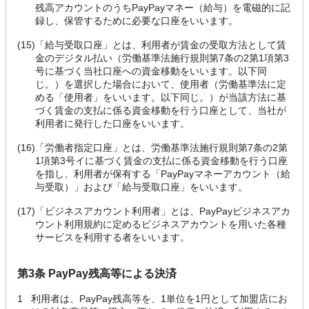
残高アカウントのうちPayPayマネー（給与）を電磁的に記
録し、保管するために必要な口座をいいます。
(15)
「給与受取口座」とは、利用者が賃金の受取方法として賃
金のデジタル払い（労働基準法施行規則第7条の2第1項第3
号に基づく当社口座への資金移動をいいます。以下同
じ。）を選択した場合において、使用者（労働基準法に定
める「使用者」をいいます。以下同じ。）が当該方法に基
づく賃金の支払に係る資金移動を行う口座として、当社が
利用者に発行した口座をいいます。
(16)
「労働者指定口座」とは、労働基準法施行規則第7条の2第
1項第3号イに基づく賃金の支払に係る資金移動を行う口座
を指し、利用者が保有する「PayPayマネーアカウント（給
与受取）」および「給与受取口座」をいいます。
(17)
「ビジネスアカウント利用者」とは、PayPayビジネスアカ
ウント利用規約に定めるビジネスアカウントを用いた各種
サービスを利用する者をいいます。
第3条 PayPay残高等による決済
1
利用者は、PayPay残高等を、1単位を1円として加盟店にお