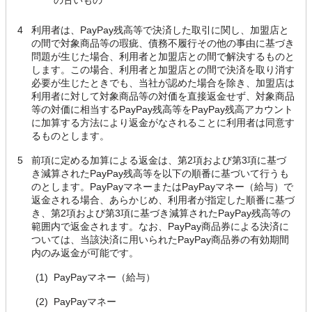
の古いもの
4
利用者は、PayPay残高等で決済した取引に関し、加盟店と
の間で対象商品等の瑕疵、債務不履行その他の事由に基づき
問題が生じた場合、利用者と加盟店との間で解決するものと
します。この場合、利用者と加盟店との間で決済を取り消す
必要が生じたときでも、当社が認めた場合を除き、加盟店は
利用者に対して対象商品等の対価を直接返金せず、対象商品
等の対価に相当するPayPay残高等をPayPay残高アカウント
に加算する方法により返金がなされることに利用者は同意す
るものとします。
5
前項に定める加算による返金は、第2項および第3項に基づ
き減算されたPayPay残高等を以下の順番に基づいて行うも
のとします。PayPayマネーまたはPayPayマネー（給与）で
返金される場合、あらかじめ、利用者が指定した順番に基づ
き、第2項および第3項に基づき減算されたPayPay残高等の
範囲内で返金されます。なお、PayPay商品券による決済に
ついては、当該決済に用いられたPayPay商品券の有効期間
内のみ返金が可能です。
(1)
PayPayマネー（給与）
(2)
PayPayマネー