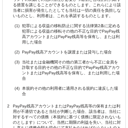
る措置を講じることができるものとします。これらにより該
当者に損害が発生したとしても当社は一切の責任を負担しな
いものとし、利用者は、これを承諾するものとします。
(1)
犯罪による収益の移転防止に関する法律第2条に定める
犯罪による収益の移転その他の不正な目的でPayPay残
高アカウントまたはPayPay残高等を保有し、または利
用した場合
(2)
PayPay残高アカウントを譲渡または貸与した場合
(3)
当社または金融機関その他の第三者から不正に金員を
詐取する目的その他の不正な目的でPayPay残高アカウ
ントまたはPayPay残高等を保有し、または利用した場
合
(4)
本規約その他の利用者に適用される規約に違反した場
合
2
PayPay残高アカウントまたはPayPay残高等の保有または利
用が不適切であると当社が判断した場合、該当者は、当社に
対するすべての債務（本規約に基づく債務に限定されないも
のとします）について、当然に期限の利益を失い、当社に対
し直ちに債務全額を現金にて支払わなければならないものと