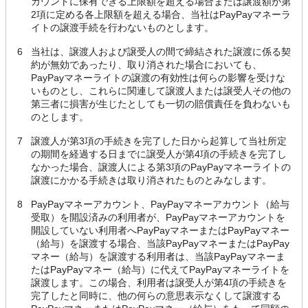
カウントに保有できる上限額を超える場合または譲渡額が第
2項に定める各上限額を超える場合、当社はPayPayマネーラ
イトの譲渡手続を行わないものとします。
6
当社は、譲渡人および譲受人の間で締結された譲渡に係る契
約が無効であったり、取り消された場合においても、
PayPayマネーライトの譲渡の有効性は何らの影響を受けな
いものとし、これらに関連して譲渡人または譲受人その他の
第三者に損害が生じたとしても一切の賠償責任を負わないも
のとします。
7
譲渡人が第3項の手続きを完了した日から起算して当社所定
の期間を経過する日までに譲受人が第4項の手続きを完了し
なかった場合、譲渡人による第3項のPayPayマネーライトの
譲渡にかかる手続きは取り消されたものとみなします。
8
PayPayマネーアカウント、PayPayマネーアカウント（給与
受取）を開設済みの利用者が、PayPayマネーアカウントを
開設していない利用者へPayPayマネーまたはPayPayマネー
（給与）を譲渡する場合、当該PayPayマネーまたはPayPay
マネー（給与）を譲渡する利用者は、当該PayPayマネーま
たはPayPayマネー（給与）に代えてPayPayマネーライトを
譲渡します。この場合、利用者は譲受人が第4項の手続きを
完了したと同時に、他の何らの意思表示なくして譲渡する