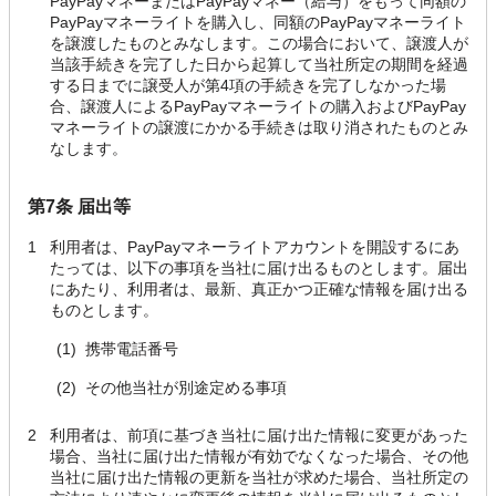
PayPayマネーまたはPayPayマネー（給与）をもって同額の
PayPayマネーライトを購入し、同額のPayPayマネーライト
を譲渡したものとみなします。この場合において、譲渡人が
当該手続きを完了した日から起算して当社所定の期間を経過
する日までに譲受人が第4項の手続きを完了しなかった場
合、譲渡人によるPayPayマネーライトの購入およびPayPay
マネーライトの譲渡にかかる手続きは取り消されたものとみ
なします。
第7条 届出等
1
利用者は、PayPayマネーライトアカウントを開設するにあ
たっては、以下の事項を当社に届け出るものとします。届出
にあたり、利用者は、最新、真正かつ正確な情報を届け出る
ものとします。
(1)
携帯電話番号
(2)
その他当社が別途定める事項
2
利用者は、前項に基づき当社に届け出た情報に変更があった
場合、当社に届け出た情報が有効でなくなった場合、その他
当社に届け出た情報の更新を当社が求めた場合、当社所定の