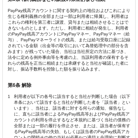
PayPay残高アカウントに関する契約上の地位およびこれにより
生じる権利義務の全部または一部は利用者に帰属し、利用者は
これらの権利を第三者に譲渡、貸与または相続させることはで
きないものとします。ただし、利用者に相続が発生し、利用者
のPayPay残高アカウントにPayPayマネー、PayPayマネー（給
与）、PayPayマネーライトの残高、または給与受取口座に記録
されている金額（出金等の取引において為替処理中の部分を含
みます）が残っていた場合、当社は当社所定の方法に基づき、
法令に定める例外事由等を考慮の上、当該利用者の保有するそ
れらの残高を正当に相続または承継すると当社が確認した者に
対し、振込手数料を控除した額を振り込みます。
第6条 解除
1
利用者が以下の各号に該当すると当社が判断した場合（以下
本条において該当すると当社が判断した者を「該当者」とい
います）、当社は、該当者に対する何らの通知、催告なし
に、直ちに該当者によるPayPay残高等およびPayPay残高ア
カウントの利用を停止するなど本規約に基づく当社の債務の
全部または一部の履行を停止させ、または、該当者が保有す
るPayPay残高等の失効、もしくは該当者のPayPay残高アカ
ウントの閉鎖その他の当社が必要かつ適切と合理的に判断す