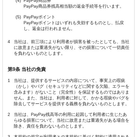
(4)
PayPay商品券
PayPay商品券残高相当額の返金手続等を行います。
(5)
PayPayポイント
PayPayポイントはいずれも失効するものとし、払戻
し、返金は行われません。
4
当社は、前三項により利用者が損害を被ったとしても、当社
に故意または重過失がない限り、その損害について一切責任
を負わないものとします。
第9条 当社の免責
1
当社は、提供するサービスの内容について、事実上の瑕疵
（かし）やバグ（セキュリティなどに関する欠陥、エラーを
含みます）がないこと（完全性）を保証するものではありま
せん。また、当社は、利用者に対して、かかる瑕疵やバグを
除去してサービスを提供する義務を負わないものとします。
2
当社は、PayPay残高等の利用に起因して利用者に生じたあ
らゆる損害について、当社に故意または重過失がある場合を
除き、責任を負わないものとします。
3
本規約の規定が利用者との本規約に基づく契約に適用される