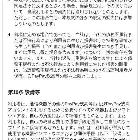
関連法令に反するとされる場合、当該規定は、その限りにお
いて、当該利用者との契約には適用されないものとします。
ただし、この場合でも、本規約のほかの規定の効力には影響
しないものとします。
4
前項に定める場合であっても、当社は、当社の債務不履行ま
たは不法行為により利用者に生じた損害のうち特別な事情か
ら生じた損害（当社または利用者が損害発生につき予見し、
または予見し得た場合を含みます）について一切の責任を負
いません。また、当社の過失（重過失を除きます）による債
務不履行または不法行為により利用者に生じた損害の賠償
は、当該債務不履行または不法行為時における当該利用者が
保有するPayPay残高等の額を上限とします。
第10条 設備等
利用者は、通信機器その他のPayPay残高等およびPayPay残高
アカウントを利用するために必要なすべての機器およびソフト
ウエアを、自己の負担において準備するものとします。また、
利用者は、自己の裁量と費用で通信手段を選択して当社のウェ
ブサイトに接続するものとします。当社は、利用者が選択して
使用する機器やソフトウエアおよび通信手段（以下「設備」と
いいます）および設備に起因するPayPay残高等およびPayPay