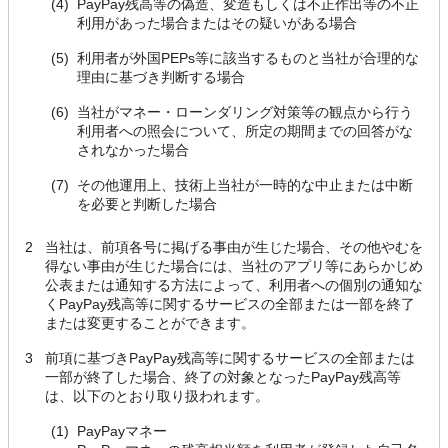
(4)
PayPay残高等の偽造、変造もしくは不正作出等の不正
利用があった場合またはその疑いがある場合
(5)
利用者が外国PEPs等に該当するものと当社が合理的な
理由に基づき判断する場合
(6)
当社がマネー・ローンダリング対策等の観点から行う
利用者への照会について、所定の期間までの回答がな
されなかった場合
(7)
その他運用上、技術上当社が一時的な中止または中断
を必要と判断した場合
2
当社は、前項各号に掲げる事由が生じた場合、その他やむを
得ない事由が生じた場合には、当社のアプリ等にあらかじめ
公表または通知する方法によって、利用者への個別の通知な
くPayPay残高等に関するサービスの全部または一部を終了
または変更することができます。
3
前項に基づきPayPay残高等に関するサービスの全部または
一部が終了した場合、終了の対象となったPayPay残高等
は、以下のとおり取り扱われます。
(1)
PayPayマネー