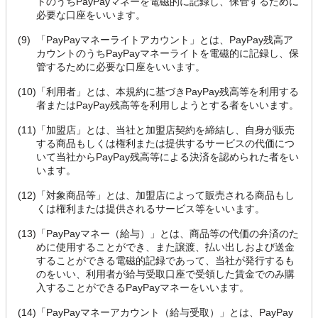
トのうちPayPayマネーを電磁的に記録し、保管するために
必要な口座をいいます。
(9)
「PayPayマネーライトアカウント」とは、PayPay残高ア
カウントのうちPayPayマネーライトを電磁的に記録し、保
管するために必要な口座をいいます。
(10)
「利用者」とは、本規約に基づきPayPay残高等を利用する
者またはPayPay残高等を利用しようとする者をいいます。
(11)
「加盟店」とは、当社と加盟店契約を締結し、自身が販売
する商品もしくは権利または提供するサービスの代価につ
いて当社からPayPay残高等による決済を認められた者をい
います。
(12)
「対象商品等」とは、加盟店によって販売される商品もし
くは権利または提供されるサービス等をいいます。
(13)
「PayPayマネー（給与）」とは、商品等の代価の弁済のた
めに使用することができ、また譲渡、払い出しおよび送金
することができる電磁的記録であって、当社が発行するも
のをいい、利用者が給与受取口座で受領した賃金でのみ購
入することができるPayPayマネーをいいます。
(14)
「PayPayマネーアカウント（給与受取）」とは、PayPay