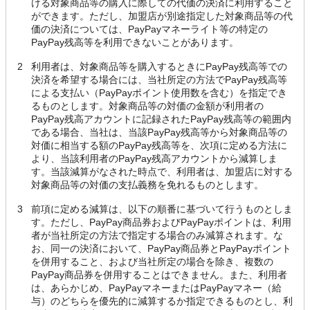
ける対象商品等の購入に際しての代価の決済に利用すること
ができます。ただし、加盟店が別途指定した対象商品等の代
価の決済については、PayPayマネーライト等の特定の
PayPay残高等を利用できないことがあります。
2
利用者は、対象商品等を購入するときにPayPay残高等での
決済を希望する場合には、当社所定の方法でPayPay残高等
による支払い（PayPayポイント使用数を含む）を指定でき
るものとします。対象商品等の対価の金額が利用者の
PayPay残高アカウントに記録されたPayPay残高等の範囲内
である場合、当社は、当該PayPay残高等から対象商品等の
対価に相当する額のPayPay残高等を、次項に定める方法に
より、当該利用者のPayPay残高アカウントから減算しま
す。当該減算がなされた時点で、利用者は、加盟店に対する
対象商品等の対価の支払義務を免れるものとします。
3
前項に定める減算は、以下の順番に基づいて行うものとしま
す。ただし、PayPay商品券およびPayPayポイントは、利用
者が当社所定の方法で指定する場合のみ減算されます。な
お、同一の決済において、PayPay商品券とPayPayポイント
を併用すること、および当社所定の場合を除き、複数の
PayPay商品券を併用することはできません。また、利用者
は、あらかじめ、PayPayマネーまたはPayPayマネー（給
与）のどちらを優先的に減算するか指定できるものとし、利