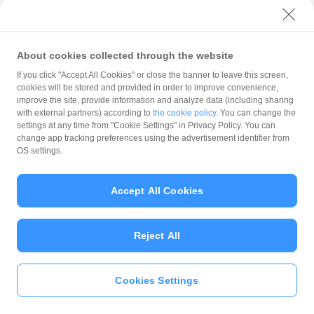
カウントに記録されたPayPayマネーを譲渡することができ
ます。なお、利用者がPayPayマネーのほか、PayPayマネー
ライトを保有している場合は、利用者が別途指定しない限り
PayPayマネーの譲渡が優先して行われ、PayPayマネーの残
高が譲渡額に満たないときに限り、その不足分の譲渡が
About cookies collected through the website
PayPayマネーライトの譲渡によって実行されるものとしま
If you click "Accept All Cookies" or close the banner to leave this screen,
す。また、この場合のPayPayマネーライトの譲渡は第2編第
cookies will be stored and provided in order to improve convenience,
6条各項の定めが適用されます。
improve the site, provide information and analyze data (including sharing
with external partners) according to
the cookie policy
. You can change the
2
当社は、1日に譲渡できるPayPayマネーの上限額、1回に譲
settings at any time from "Cookie Settings" in Privacy Policy. You can
渡できるPayPayマネーの上限額等について、別途行う公表
change app tracking preferences using the advertisement identifier from
または通知により定めるものとします。なお、1回に譲渡で
OS settings.
きるPayPayマネーの上限額が100万円に相当する額を超え
ることはありません。
Accept All Cookies
3
PayPayマネーを譲渡しようとする者（以下本編において
「送金者」といいます）が当社所定の手続きを完了した場
合、当社は、送金者のPayPayマネーアカウントの残高から
Reject All
送金者が譲渡する額のPayPayマネーを減算します。
4
譲渡の相手方となる者（以下本編において「譲受人」といい
ます）が当社所定の手続きを完了した場合、当社は、送金者
Cookies Settings
のPayPayマネーの残高から送金者が譲渡する額のPayPayマ
ネーを減算すると同時に譲受人のPayPayマネーアカウント