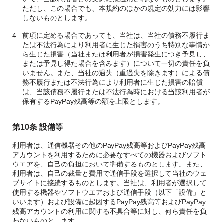
ただし、この場合でも、本規約のほかの規定の効力には影響
しないものとします。
4
前項に定める場合であっても、当社は、当社の債務不履行ま
たは不法行為により利用者に生じた損害のうち特別な事情か
ら生じた損害（当社または利用者が損害発生につき予見し、
または予見し得た場合を含みます）について一切の責任を負
いません。また、当社の過失（重過失を除きます）による債
務不履行または不法行為により利用者に生じた損害の賠償
は、当該債務不履行または不法行為時における当該利用者が
保有するPayPay残高等の額を上限とします。
第10条 設備等
利用者は、通信機器その他のPayPay残高等およびPayPay残高
アカウントを利用するために必要なすべての機器およびソフト
ウエアを、自己の負担において準備するものとします。また、
利用者は、自己の裁量と費用で通信手段を選択して当社のウェ
ブサイトに接続するものとします。当社は、利用者が選択して
使用する機器やソフトウエアおよび通信手段（以下「設備」と
いいます）および設備に起因するPayPay残高等およびPayPay
残高アカウントの利用に関する不具合等に対し、何ら責任を負
わないものとします。