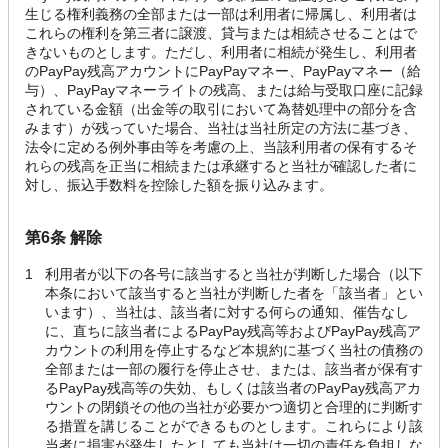
生じる権利義務の全部または一部は利用者に帰属し、利用者は
これらの権利を第三者に譲渡、貸与または相続させることはで
きないものとします。ただし、利用者に相続が発生し、利用者
のPayPay残高アカウントにPayPayマネー、PayPayマネー（給
与）、PayPayマネーライトの残高、または給与受取口座に記録
されている金額（出金等の取引において為替処理中の部分を含
みます）が残っていた場合、当社は当社所定の方法に基づき、
法令に定める例外事由等を考慮の上、当該利用者の保有するそ
れらの残高を正当に相続または承継すると当社が確認した者に
対し、振込手数料を控除した額を振り込みます。
第6条 解除
1
利用者が以下の各号に該当すると当社が判断した場合（以下
本条において該当すると当社が判断した者を「該当者」とい
います）、当社は、該当者に対する何らの通知、催告なし
に、直ちに該当者によるPayPay残高等およびPayPay残高ア
カウントの利用を停止するなど本規約に基づく当社の債務の
全部または一部の履行を停止させ、または、該当者が保有す
るPayPay残高等の失効、もしくは該当者のPayPay残高アカ
ウントの閉鎖その他の当社が必要かつ適切と合理的に判断す
る措置を講じることができるものとします。これらにより該
当者に損害が発生したとしても当社は一切の責任を負担しな