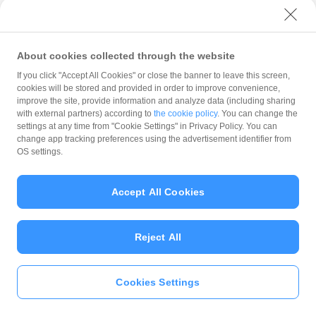
いて「譲渡人」といいます）が当社所定の手続きを完了した
場合、当社は、譲渡人のPayPayマネーライトの残高から譲
渡人が譲渡する額のPayPayマネーライトを減算します。
About cookies collected through the website
4
譲渡の相手方となる者（以下本編において「譲受人」といい
If you click "Accept All Cookies" or close the banner to leave this screen,
ます）が、当社所定の手続きを完了した場合、当社は、譲渡
cookies will be stored and provided in order to improve convenience,
人のPayPayマネーライトの残高から譲渡人が譲渡する額の
improve the site, provide information and analyze data (including sharing
PayPayマネーライトを減算すると同時に譲受人のPayPayマ
with external partners) according to
the cookie policy
. You can change the
ネーライトアカウントに譲渡人が譲渡する額のPayPayマネ
settings at any time from "Cookie Settings" in Privacy Policy. You can
ーライトを加算します。
change app tracking preferences using the advertisement identifier from
OS settings.
5
前項にかかわらず、前項に基づくPayPayマネーライトの譲
渡により譲受人のPayPayマネーライトアカウントに保有す
るPayPayマネーライトが当社所定のPayPayマネーライトア
Accept All Cookies
カウントに保有できる上限額を超える場合または譲渡額が第
2項に定める各上限額を超える場合、当社はPayPayマネーラ
イトの譲渡手続を行わないものとします。
Reject All
6
当社は、譲渡人および譲受人の間で締結された譲渡に係る契
約が無効であったり、取り消された場合においても、
PayPayマネーライトの譲渡の有効性は何らの影響を受けな
Cookies Settings
いものとし、これらに関連して譲渡人または譲受人その他の
第三者に損害が生じたとしても一切の賠償責任を負わないも
のとします。