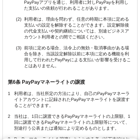
PayPayアプリを通じ、利用者に対しPayPayを利用し
た支払いの依頼が行われることがあります。
(2)
利用者は、理由を問わず、任意の時期に本項に定める
支払いの設定を解除することができます。設定解除後
の代金支払いや契約継続については、別途ビジネスア
カウント利用者との間でご相談ください。
(3)
前項に定める場合、法令上の無効・取消事由がある場
合を除き、当該設定解除以前に本項に定める機能を利
用して行われたPayPayによる支払いが影響を受けるこ
とはありません。
第6条 PayPayマネーライトの譲渡
1
利用者は、当社所定の方法により、自己のPayPayマネーラ
イトアカウントに記録されたPayPayマネーライトを譲渡す
ることができます。
2
当社は、1日に譲渡できるPayPayマネーライトの上限額、1
回に譲渡できるPayPayマネーライトの上限額等について、
別途行う公表または通知により定めるものとします。
3
PayPayマネーライトを譲渡しようとする者（以下本編にお