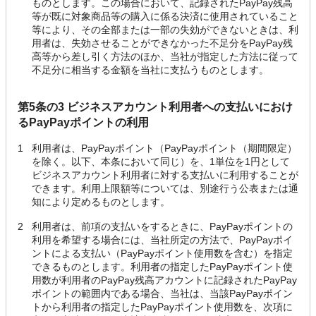
ものとします。この場合において、記録されたPayPay残高
等が既に対象商品等の購入に係る決済に使用されていること
等により、その全部または一部の失効ができないときは、利
用者は、失効させることができなかった不足分をPayPay残
高等から差し引く方法のほか、当社が指定した方法に従って
不足分に相当する金額を当社に支払うものとします。
第5条の3 ビジネスアカウント利用者への支払いにおけ
るPayPayポイントの利用
1
利用者は、PayPayポイント（PayPayポイント（期間限定）
を除く。以下、本条において同じ）を、1単位を1円として
ビジネスアカウント利用者に対する支払いに利用することが
できます。利用上限額等については、別途行う公表または通
知により定めるものとします。
2
利用者は、前項の支払いをするときに、PayPayポイントの
利用を希望する場合には、当社所定の方法で、PayPayポイ
ントによる支払い（PayPayポイント使用数を含む）を指定
できるものとします。利用者の指定したPayPayポイント使
用数が利用者のPayPay残高アカウントに記録されたPayPay
ポイントの範囲内である場合、当社は、当該PayPayポイン
トから利用者の指定したPayPayポイント使用数を、次項に