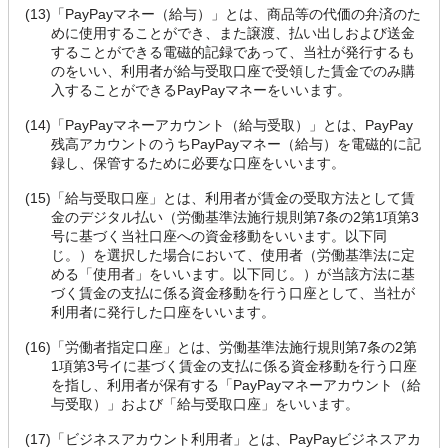
(13)
「PayPayマネー（給与）」とは、商品等の代価の弁済のた
めに使用することができ、また譲渡、払い出しおよび送金
することができる電磁的記録であって、当社が発行するも
のをいい、利用者が給与受取口座で受領した賃金でのみ購
入することができるPayPayマネーをいいます。
(14)
「PayPayマネーアカウント（給与受取）」とは、PayPay
残高アカウントのうちPayPayマネー（給与）を電磁的に記
録し、保管するために必要な口座をいいます。
(15)
「給与受取口座」とは、利用者が賃金の受取方法として賃
金のデジタル払い（労働基準法施行規則第7条の2第1項第3
号に基づく当社口座への資金移動をいいます。以下同
じ。）を選択した場合において、使用者（労働基準法に定
める「使用者」をいいます。以下同じ。）が当該方法に基
づく賃金の支払に係る資金移動を行う口座として、当社が
利用者に発行した口座をいいます。
(16)
「労働者指定口座」とは、労働基準法施行規則第7条の2第
1項第3号イに基づく賃金の支払に係る資金移動を行う口座
を指し、利用者が保有する「PayPayマネーアカウント（給
与受取）」および「給与受取口座」をいいます。
(17)
「ビジネスアカウント利用者」とは、PayPayビジネスアカ