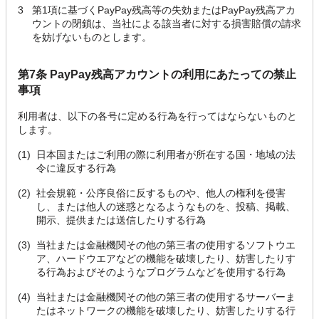
3
第1項に基づくPayPay残高等の失効またはPayPay残高アカ
ウントの閉鎖は、当社による該当者に対する損害賠償の請求
を妨げないものとします。
第7条 PayPay残高アカウントの利用にあたっての禁止
事項
利用者は、以下の各号に定める行為を行ってはならないものと
します。
(1)
日本国またはご利用の際に利用者が所在する国・地域の法
令に違反する行為
(2)
社会規範・公序良俗に反するものや、他人の権利を侵害
し、または他人の迷惑となるようなものを、投稿、掲載、
開示、提供または送信したりする行為
(3)
当社または金融機関その他の第三者の使用するソフトウエ
ア、ハードウエアなどの機能を破壊したり、妨害したりす
る行為およびそのようなプログラムなどを使用する行為
(4)
当社または金融機関その他の第三者の使用するサーバーま
たはネットワークの機能を破壊したり、妨害したりする行