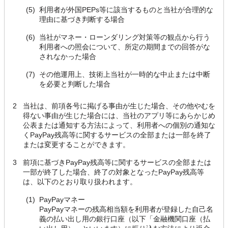
(5)
利用者が外国PEPs等に該当するものと当社が合理的な
理由に基づき判断する場合
(6)
当社がマネー・ローンダリング対策等の観点から行う
利用者への照会について、所定の期間までの回答がな
されなかった場合
(7)
その他運用上、技術上当社が一時的な中止または中断
を必要と判断した場合
2
当社は、前項各号に掲げる事由が生じた場合、その他やむを
得ない事由が生じた場合には、当社のアプリ等にあらかじめ
公表または通知する方法によって、利用者への個別の通知な
くPayPay残高等に関するサービスの全部または一部を終了
または変更することができます。
3
前項に基づきPayPay残高等に関するサービスの全部または
一部が終了した場合、終了の対象となったPayPay残高等
は、以下のとおり取り扱われます。
(1)
PayPayマネー
PayPayマネーの残高相当額を利用者が登録した自己名
義の払い出し用の銀行口座（以下「金融機関口座（払