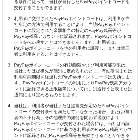
る条件に従って、当社が発行したPayPayポイントコードを
交付することができます。
2
利用者に交付されたPayPayポイントコードは、利用者が当
社所定の方法で利用することにより、当該PayPayポイント
コードに設定された金額相当の特定のPayPay残高等が
PayPay残高アカウントに記録されます。PayPayポイントコ
ードを払い戻すことはできません。また、利用者は、
PayPayポイントコードを他の利用者に譲渡し、または第三
者に利用させることはできません。
3
PayPayポイントコードの有効期限および利用可能期限は、
当社または提携先が個別に定めるものとし、有効期限または
利用可能期限を経過したPayPayポイントコードは失効しま
す。PayPayポイントコードの利用によりPayPay残高アカウ
ントに記録できる上限額等については、別途行う公表または
通知により定めるものとします。
4
当社は、利用者が当社または提携先が定めたPayPayポイン
トコードの交付条件を満たしていなかった場合、または利用
者の不正行為、その他理由の如何を問わず過誤により
PayPayポイントコードが交付された場合には、当社は当該
PayPayポイントコードに基づき利用者のPayPay残高アカウ
ントに記録されたPayPay残高等を失効させることができる