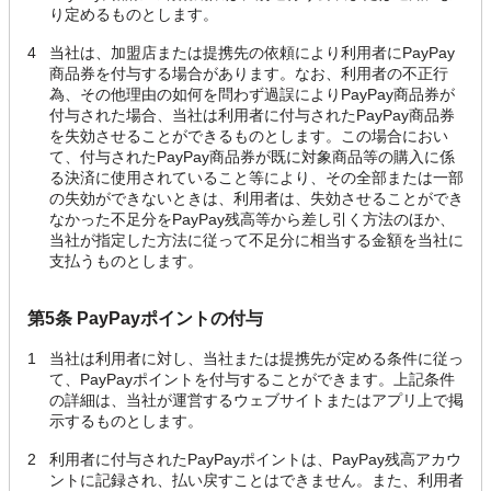
り定めるものとします。
4
当社は、加盟店または提携先の依頼により利用者にPayPay
商品券を付与する場合があります。なお、利用者の不正行
為、その他理由の如何を問わず過誤によりPayPay商品券が
付与された場合、当社は利用者に付与されたPayPay商品券
を失効させることができるものとします。この場合におい
て、付与されたPayPay商品券が既に対象商品等の購入に係
る決済に使用されていること等により、その全部または一部
の失効ができないときは、利用者は、失効させることができ
なかった不足分をPayPay残高等から差し引く方法のほか、
当社が指定した方法に従って不足分に相当する金額を当社に
支払うものとします。
第5条 PayPayポイントの付与
1
当社は利用者に対し、当社または提携先が定める条件に従っ
て、PayPayポイントを付与することができます。上記条件
の詳細は、当社が運営するウェブサイトまたはアプリ上で掲
示するものとします。
2
利用者に付与されたPayPayポイントは、PayPay残高アカウ
ントに記録され、払い戻すことはできません。また、利用者