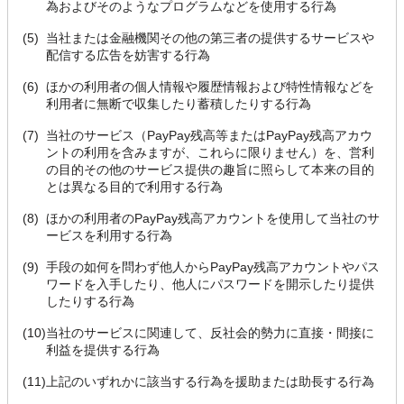
為およびそのようなプログラムなどを使用する行為
(5)
当社または金融機関その他の第三者の提供するサービスや
配信する広告を妨害する行為
(6)
ほかの利用者の個人情報や履歴情報および特性情報などを
利用者に無断で収集したり蓄積したりする行為
(7)
当社のサービス（PayPay残高等またはPayPay残高アカウ
ントの利用を含みますが、これらに限りません）を、営利
の目的その他のサービス提供の趣旨に照らして本来の目的
とは異なる目的で利用する行為
(8)
ほかの利用者のPayPay残高アカウントを使用して当社のサ
ービスを利用する行為
(9)
手段の如何を問わず他人からPayPay残高アカウントやパス
ワードを入手したり、他人にパスワードを開示したり提供
したりする行為
(10)
当社のサービスに関連して、反社会的勢力に直接・間接に
利益を提供する行為
(11)
上記のいずれかに該当する行為を援助または助長する行為