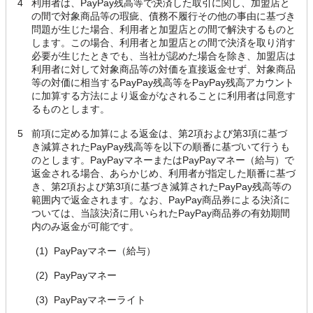
4
利用者は、PayPay残高等で決済した取引に関し、加盟店と
の間で対象商品等の瑕疵、債務不履行その他の事由に基づき
問題が生じた場合、利用者と加盟店との間で解決するものと
します。この場合、利用者と加盟店との間で決済を取り消す
必要が生じたときでも、当社が認めた場合を除き、加盟店は
利用者に対して対象商品等の対価を直接返金せず、対象商品
等の対価に相当するPayPay残高等をPayPay残高アカウント
に加算する方法により返金がなされることに利用者は同意す
るものとします。
5
前項に定める加算による返金は、第2項および第3項に基づ
き減算されたPayPay残高等を以下の順番に基づいて行うも
のとします。PayPayマネーまたはPayPayマネー（給与）で
返金される場合、あらかじめ、利用者が指定した順番に基づ
き、第2項および第3項に基づき減算されたPayPay残高等の
範囲内で返金されます。なお、PayPay商品券による決済に
ついては、当該決済に用いられたPayPay商品券の有効期間
内のみ返金が可能です。
(1)
PayPayマネー（給与）
(2)
PayPayマネー
(3)
PayPayマネーライト