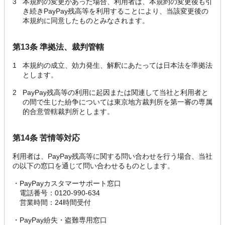
3
本規約の変更があった場合、利用者は、本規約の変更後も引
き続きPayPay残高等を利用することにより、当該変更後の
本規約に同意したものとみなされます。
第13条 準拠法、裁判管轄
1
本規約の成立、効力発生、解釈にあたっては日本法を準拠法
とします。
2
PayPay残高等の利用に起因または関連して当社と利用者と
の間で生じた紛争については東京地方裁判所を第一審の専属
的合意管轄裁判所とします。
第14条 苦情等対応
利用者は、PayPay残高等に関する問い合わせを行う場合、当社
の以下の窓口を通じて問い合わせるものとします。
・
PayPayカスタマーサポート窓口
電話番号：0120-990-634
営業時間：24時間受付
・
PayPay紛失・盗難専用窓口