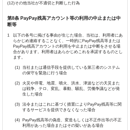
(12)
その他当社が不適切と判断した行為
第8条 PayPay残高アカウント等の利用の中止または中
断等
1
以下の各号に掲げる事由が生じた場合、当社は、利用者にあ
らかじめ連絡することなく、一時的にPayPay残高等または
PayPay残高アカウントの利用を中止または中断をさせる場
合があります。利用者はあらかじめこれを承諾するものとし
ます。
(1)
当社または通信手段を提供している第三者のシステム
の保守を緊急に行う場合
(2)
火災や停電、地震、噴火、洪水、津波などの天災また
は戦争、テロ、変乱、暴動、騒乱、労働争議などが発
生した場合
(3)
法令またはこれに基づく措置によりPayPay残高等に関
するサービスを提供できなくなった場合
(4)
PayPay残高等の偽造、変造もしくは不正作出等の不正
利用があった場合またはその疑いがある場合