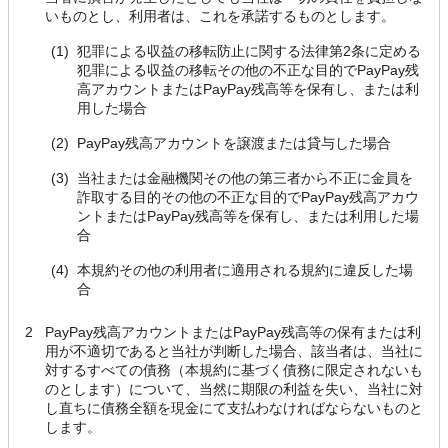
いものとし、利用者は、これを承諾するものとします。
(1)
犯罪による収益の移転防止に関する法律第2条に定める
犯罪による収益の移転その他の不正な目的でPayPay残
高アカウントまたはPayPay残高等を保有し、または利
用した場合
(2)
PayPay残高アカウントを譲渡または貸与した場合
(3)
当社または金融機関その他の第三者から不正に金員を
詐取する目的その他の不正な目的でPayPay残高アカウ
ントまたはPayPay残高等を保有し、または利用した場
合
(4)
本規約その他の利用者に適用される規約に違反した場
合
2
PayPay残高アカウントまたはPayPay残高等の保有または利
用が不適切であると当社が判断した場合、該当者は、当社に
対するすべての債務（本規約に基づく債務に限定されないも
のとします）について、当然に期限の利益を失い、当社に対
し直ちに債務全額を現金にて支払わなければならないものと
します。