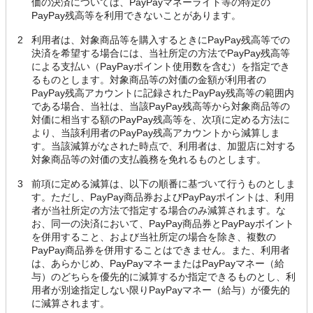
価の決済については、PayPayマネーライト等の特定の
PayPay残高等を利用できないことがあります。
2
利用者は、対象商品等を購入するときにPayPay残高等での
決済を希望する場合には、当社所定の方法でPayPay残高等
による支払い（PayPayポイント使用数を含む）を指定でき
るものとします。対象商品等の対価の金額が利用者の
PayPay残高アカウントに記録されたPayPay残高等の範囲内
である場合、当社は、当該PayPay残高等から対象商品等の
対価に相当する額のPayPay残高等を、次項に定める方法に
より、当該利用者のPayPay残高アカウントから減算しま
す。当該減算がなされた時点で、利用者は、加盟店に対する
対象商品等の対価の支払義務を免れるものとします。
3
前項に定める減算は、以下の順番に基づいて行うものとしま
す。ただし、PayPay商品券およびPayPayポイントは、利用
者が当社所定の方法で指定する場合のみ減算されます。な
お、同一の決済において、PayPay商品券とPayPayポイント
を併用すること、および当社所定の場合を除き、複数の
PayPay商品券を併用することはできません。また、利用者
は、あらかじめ、PayPayマネーまたはPayPayマネー（給
与）のどちらを優先的に減算するか指定できるものとし、利
用者が別途指定しない限りPayPayマネー（給与）が優先的
に減算されます。