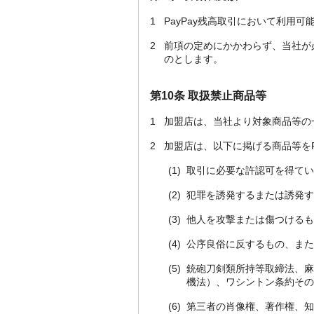
1
PayPay残高取引において利用可
2
前項の定めにかかわらず、当社が
のとします。
第10条 取扱禁止商品等
1
加盟店は、当社より対象商品等の
2
加盟店は、以下に掲げる商品等をP
(1)
取引に必要な許認可を得てい
(2)
犯罪を誘発するまたは誘発す
(3)
他人を攻撃または傷つけるも
(4)
公序良俗に反するもの、また
(5)
銃砲刀剣類所持等取締法、麻
機法）、ワシントン条約その
(6)
第三者の肖像権、著作権、知