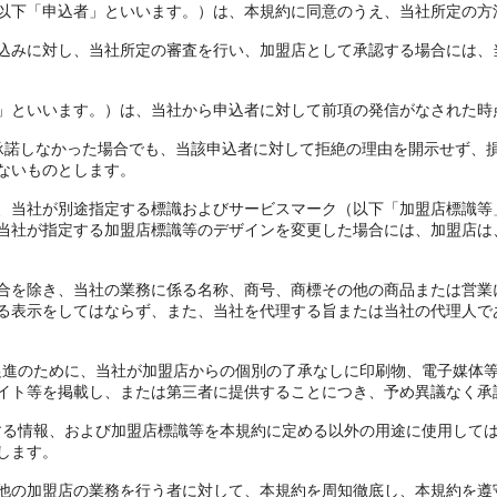
以下「申込者」といいます。）は、本規約に同意のうえ、当社所定の方
込みに対し、当社所定の審査を行い、加盟店として承認する場合には、
」といいます。）は、当社から申込者に対して前項の発信がなされた時
承諾しなかった場合でも、当該申込者に対して拒絶の理由を開示せず、
ないものとします。
、当社が別途指定する標識およびサービスマーク（以下「加盟店標識等
当社が指定する加盟店標識等のデザインを変更した場合には、加盟店は
合を除き、当社の業務に係る名称、商号、商標その他の商品または営業
る表示をしてはならず、また、当社を代理する旨または当社の代理人で
利用促進のために、当社が加盟店からの個別の了承なしに印刷物、電子媒体
イト等を掲載し、または第三者に提供することにつき、予め異議なく承
に関する情報、および加盟店標識等を本規約に定める以外の用途に使用して
します。
他の加盟店の業務を行う者に対して、本規約を周知徹底し、本規約を遵