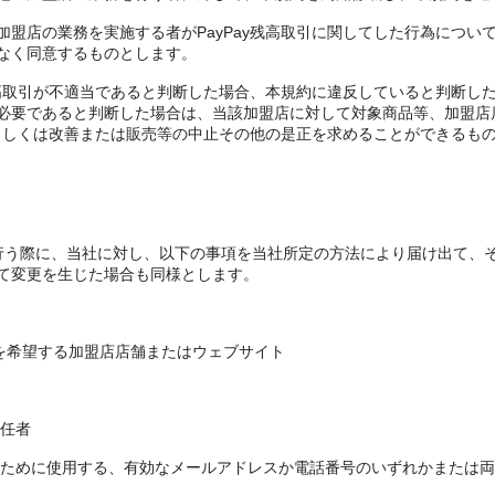
加盟店の業務を実施する者がPayPay残高取引に関してした行為につい
なく同意するものとします。
残高取引が不適当であると判断した場合、本規約に違反していると判断した場
必要であると判断した場合は、当該加盟店に対して対象商品等、加盟店
変更もしくは改善または販売等の中止その他の是正を求めることができるも
行う際に、当社に対し、以下の事項を当社所定の方法により届け出て、
て変更を生じた場合も同様とします。
とを希望する加盟店店舗またはウェブサイト
任者
るために使用する、有効なメールアドレスか電話番号のいずれかまたは両