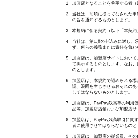
1
加盟店となることを希望する者（
2
当社は、前項に従ってなされた申
の旨を通知するものとします。
3
本規約に係る契約（以下「本契約
4
当社は、第1項の申込みに対し、
ず、何らの義務または責任を負わ
5
加盟店は、加盟店サイトにおいて
て掲示するものとします。なお、
のとします。
6
加盟店は、本規約で認められる場
認、混同を生じさせるおそれのあ
してはならないものとします。
7
加盟店は、PayPay残高等の
品等、加盟店店舗および加盟店サ
8
加盟店は、PayPay残高取引
者に使用させてはならないものと
9
加盟店は、加盟店の従業員、その