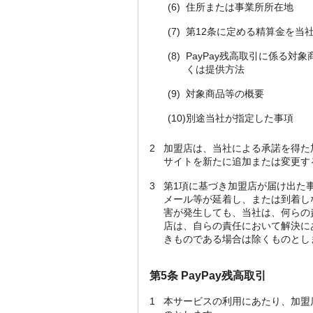
(6)
住所または事業所所在地
(7)
第12条に定める精算金を当
(8)
PayPay残高取引に係る
くは提供方法
(9)
対象商品等の概要
(10)
別途当社が指定した事項
2
加盟店は、当社による承諾を得た
サイトを新たに追加または変更す
3
第1項に基づき加盟店が届け出た
メール等が延着し、または到着し
害が発生しても、当社は、何らの
店は、自らの責任において解決に
きものである場合は除くものとし
第5条 PayPay残高取引
1
本サービスの利用にあたり、加盟