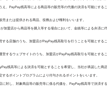
うえ、PayPay残高等による商品等の販売等の代価の決済を可能にする
販売または提供される商品、役務および権利をいいます。
用者が加盟店から商品等を購入等する場合において、金銭等による弁済に代え
営する店舗のうち、加盟店がPayPay残高取引を行うことを可能とする
運営するウェブサイトのうち、加盟店がPayPay残高取引を可能とする
yPay残高等による決済を可能とすることを希望し、当社が承認した商
定するポイントプログラムにより付与されるポイントをいいます。
店に対し、対象商品等の販売等に係る代価を、PayPay残高等で決済す