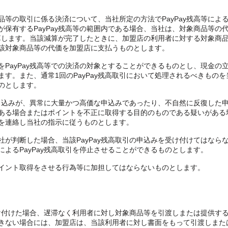
品等の取引に係る決済について、当社所定の方法でPayPay残高等によ
保有するPayPay残高等の範囲内である場合、当社は、対象商品等の代価
ら減算します。当該減算が完了したときに、加盟店の利用者に対する対象商
該対象商品等の代価を加盟店に支払うものとします。
をPayPay残高等での決済の対象とすることができるものとし、現金の
す。また、通常1回のPayPay残高取引において処理されるべきもの
のとします。
の申込みが、異常に大量かつ高価な申込みであったり、不自然に反復した申込
ある場合またはポイントを不正に取得する目的のものである疑いがある
を連絡し当社の指示に従うものとします。
社が判断した場合、当該PayPay残高取引の申込みを受け付けてはなら
よるPayPay残高取引を停止させることができるものとします。
イント取得をさせる行為等に加担してはならないものとします。
を受け付けた場合、遅滞なく利用者に対し対象商品等を引渡しまたは提供す
きない場合には、加盟店は、当該利用者に対し書面をもって引渡しまた