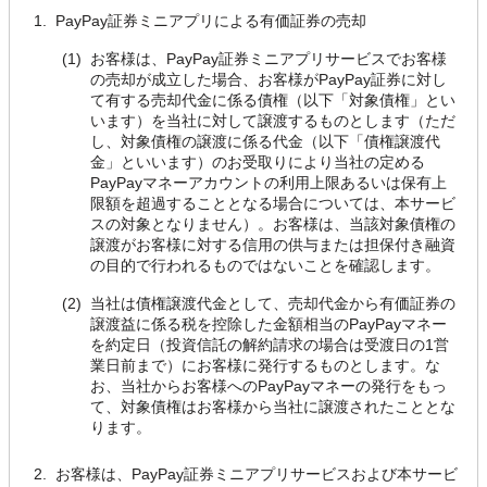
PayPay証券ミニアプリによる有価証券の売却
お客様は、PayPay証券ミニアプリサービスでお客様
の売却が成立した場合、お客様がPayPay証券に対し
て有する売却代金に係る債権（以下「対象債権」とい
います）を当社に対して譲渡するものとします（ただ
し、対象債権の譲渡に係る代金（以下「債権譲渡代
金」といいます）のお受取りにより当社の定める
PayPayマネーアカウントの利用上限あるいは保有上
限額を超過することとなる場合については、本サービ
スの対象となりません）。お客様は、当該対象債権の
譲渡がお客様に対する信用の供与または担保付き融資
の目的で行われるものではないことを確認します。
当社は債権譲渡代金として、売却代金から有価証券の
譲渡益に係る税を控除した金額相当のPayPayマネー
を約定日（投資信託の解約請求の場合は受渡日の1営
業日前まで）にお客様に発行するものとします。な
お、当社からお客様へのPayPayマネーの発行をもっ
て、対象債権はお客様から当社に譲渡されたこととな
ります。
お客様は、PayPay証券ミニアプリサービスおよび本サービ