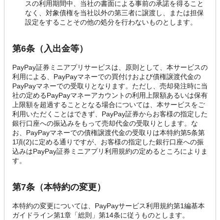
スの利用期間中、当社の書面による事前の承諾を得ること
なく、対象債権を当社以外の第三者に譲渡し、または担保
設定をすることその他の処分を行わないものとします。
第6条（入出金等）
PayPay証券ミニアプリサービスは、原則として、本サービスの
利用による、PayPayマネーでの買付けおよび債権譲渡代金の
PayPayマネーでの受取りとなります。ただし、売却発注時に当
社の定めるPayPayマネーアカウントの利用上限額あるいは保有
上限額を超過することとなる場合については、本サービスをご
利用いただくことはできず、PayPay証券からお客様の指定した
銀行口座への振込みをもって売却代金の受取りとします。な
お、PayPayマネーでの債権譲渡代金の受取りは本特約第5条第
1項(2)に定める通りですが、お客様の指定した銀行口座への振
込みはPayPay証券ミニアプリ利用規約の定めるところによりま
す。
第7条（本特約の変更）
本特約の変更については、PayPayサービス利用規約第1編基本
ガイドライン第1章「総則」第14条に従うものとします。