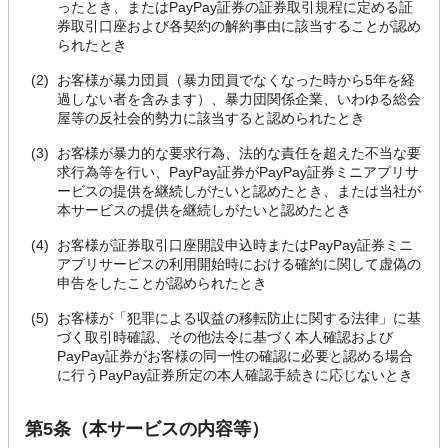
ったとき、またはPayPay証券の証券取引規程に定める証
券取引口座および各契約の解約事由に該当することが認め
られたとき
お客様が暴力団員（暴力団員でなくなった時から5年を経
過しない者を含みます）、暴力団関係企業、いわゆる総会
屋等の反社会的勢力に該当すると認められたとき
お客様が暴力的な要求行為、法的な責任を超えた不当な要
求行為等を行い、PayPay証券がPayPay証券ミニアプリサ
ービスの提供を継続しがたいと認めたとき、または当社が
本サービスの提供を継続しがたいと認めたとき
お客様が証券取引口座開設申込時またはPayPay証券ミニ
アプリサービスの利用開始時における確約に関して虚偽の
申告をしたことが認められたとき
お客様が「犯罪による収益の移転防止に関する法律」に基
づく取引時確認、その他法令に基づく本人確認および
PayPay証券がお客様の同一性の確認に必要と認める場合
に行うPayPay証券所定の本人確認手続きに応じないとき
第5条（本サービスの内容等）