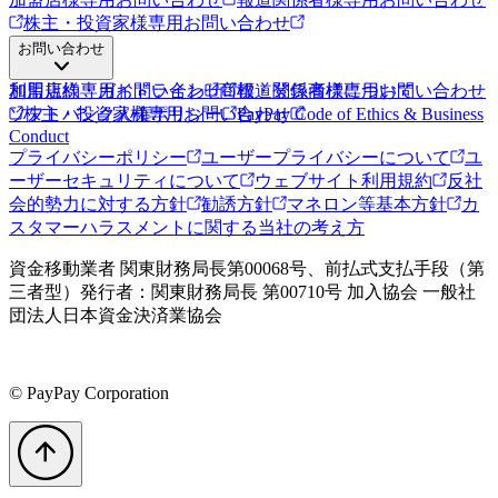
株主・投資家様専用お問い合わせ
お問い合わせ
加盟店様専用お問い合わせ
利用規約・ガイドライン
商標・登録商標について
報道関係者様専用お問い合わせ
ソフトバンク人権ポリシー
株主・投資家様専用お問い合わせ
PayPay Code of Ethics & Business
Conduct
プライバシーポリシー
ユーザープライバシーについて
ユ
ーザーセキュリティについて
ウェブサイト利用規約
反社
会的勢力に対する方針
勧誘方針
マネロン等基本方針
カ
スタマーハラスメントに関する当社の考え方
資金移動業者 関東財務局長第00068号、前払式支払手段（第
三者型）発行者：関東財務局長 第00710号 加入協会 一般社
団法人日本資金決済業協会
© PayPay Corporation