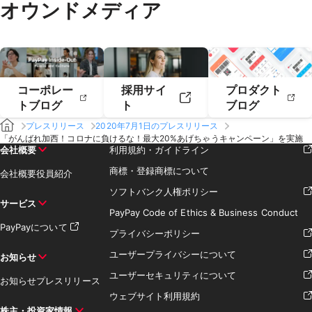
オウンドメディア
2019年2月
2019年1月
コーポレー
採用サイ
プロダクト
トブログ
ト
ブログ
プレスリリース
2020年7月1日のプレスリリース
「がんばれ加西！コロナに負けるな！最大20%あげちゃうキャンペーン」を実施
会社概要
利用規約・ガイドライン
商標・登録商標について
会社概要
役員紹介
ソフトバンク人権ポリシー
サービス
PayPay Code of Ethics & Business Conduct
PayPayについて
プライバシーポリシー
ユーザープライバシーについて
お知らせ
ユーザーセキュリティについて
お知らせ
プレスリリース
ウェブサイト利用規約
株主・投資家情報