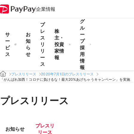
企業情報
グ
プ
ル
レ
株
サ
お
ー
ス
主・
ー
知
プ
リ
投資
ビ
ら
採
リ
家情
ス
せ
用
ー
報
情
ス
報
プレスリリース
2020年7月1日のプレスリリース
「がんばれ加西！コロナに負けるな！最大20%あげちゃうキャンペーン」を実施
プレスリリース
プレスリ
お知らせ
リース