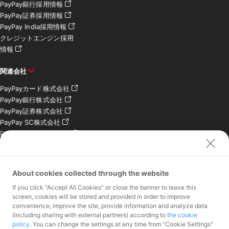
PayPay銀行採用情報
PayPay証券採用情報
PayPay India採用情報
クレジットエンジン採用
情報
関連会社
PayPayカード株式会社
PayPay銀行株式会社
PayPay証券株式会社
PayPay SC株式会社
PayPay India Pvt. Ltd.
クレジットエンジン株式
会社
About cookies collected through the website
お問い合わせ
If you click "Accept All Cookies" or close the banner to leave this
加盟店様専用お問い合わ
screen, cookies will be stored and provided in order to improve
convenience, improve the site, provide information and analyze data
せ
(including sharing with external partners) according to
the cookie
報道関係者様専用お問い
policy
. You can change the settings at any time from "Cookie Settings"
合わせ