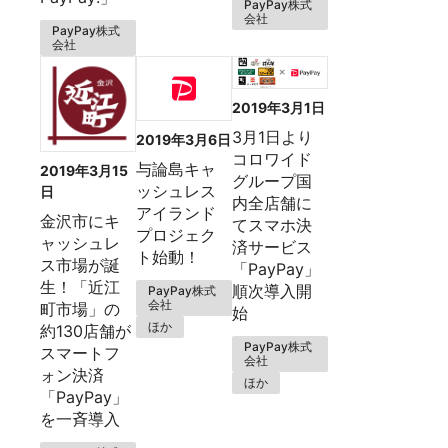
PayPay株式
会社
PayPay株式
会社
2019年3月1日
3月1日より
2019年3月6日
コロワイド
与論島キャ
2019年3月15
グループ国
ッシュレス
日
内全店舗に
アイランド
金沢市にキ
てスマホ決
プロジェク
ャッシュレ
済サービス
ト始動！
ス市場が誕
「PayPay」
生！「近江
順次導入開
PayPay株式
会社
町市場」の
始
ほか
約130店舗が
PayPay株式
スマートフ
会社
ォン決済
ほか
「PayPay」
を一斉導入