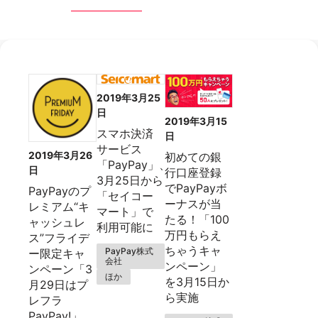
2019年3月25
日
2019年3月15
スマホ決済
日
サービス
2019年3月26
初めての銀
「PayPay」、
日
行口座登録
3月25日から
でPayPayボ
PayPayのプ
「セイコー
ーナスが当
レミアム“キ
マート」で
たる！「100
ャッシュレ
利用可能に
万円もらえ
ス”フライデ
ちゃうキャ
PayPay株式
ー限定キャ
会社
ンペーン」
ンペーン「3
ほか
を3月15日か
月29日はプ
ら実施
レフラ
PayPay!」