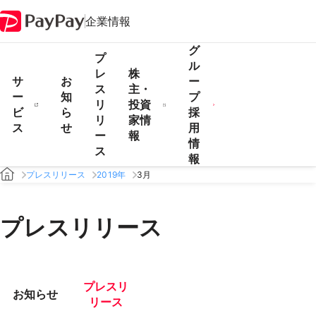
企業情報
グ
プ
ル
レ
株
サ
お
ー
ス
主・
ー
知
プ
リ
投資
ビ
ら
採
リ
家情
ス
せ
用
ー
報
情
ス
報
プレスリリース
2019年
3月
プレスリリース
プレスリ
お知らせ
リース