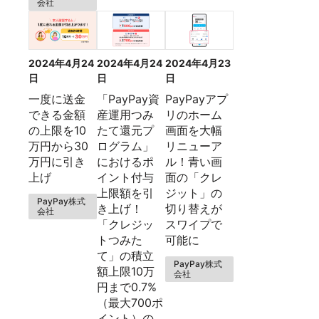
会社
2024年4月24
2024年4月24
2024年4月23
日
日
日
一度に送金
「PayPay資
PayPayアプ
できる金額
産運用つみ
リのホーム
の上限を10
たて還元プ
画面を大幅
万円から30
ログラム」
リニューア
万円に引き
におけるポ
ル！青い画
上げ
イント付与
面の「クレ
上限額を引
ジット」の
PayPay株式
き上げ！
切り替えが
会社
「クレジッ
スワイプで
トつみた
可能に
て」の積立
PayPay株式
額上限10万
会社
円まで0.7%
（最大700ポ
イント）の