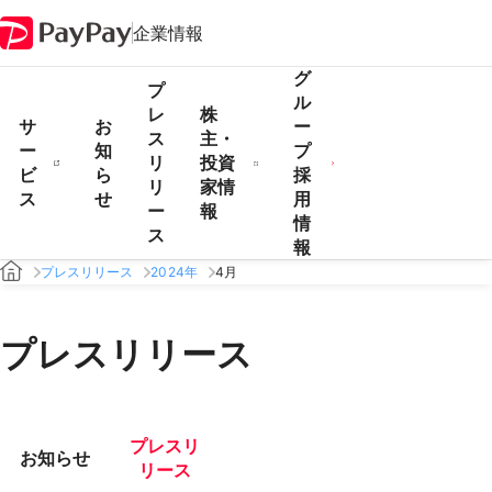
企業情報
グ
プ
ル
レ
株
サ
お
ー
ス
主・
ー
知
プ
リ
投資
ビ
ら
採
リ
家情
ス
せ
用
ー
報
情
ス
報
プレスリリース
2024年
4月
プレスリリース
プレスリ
お知らせ
リース