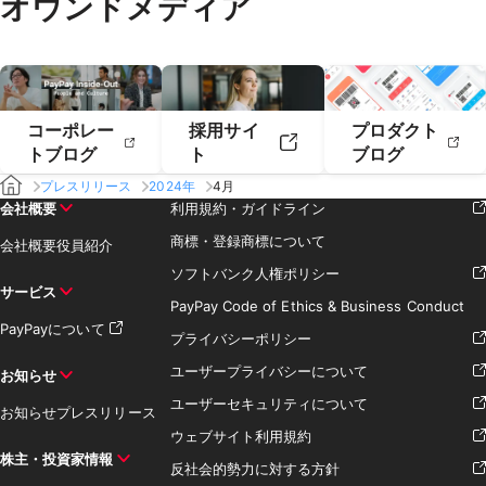
オウンドメディア
2019年2月
2019年1月
コーポレー
採用サイ
プロダクト
トブログ
ト
ブログ
プレスリリース
2024年
4月
会社概要
利用規約・ガイドライン
商標・登録商標について
会社概要
役員紹介
ソフトバンク人権ポリシー
サービス
PayPay Code of Ethics & Business Conduct
PayPayについて
プライバシーポリシー
ユーザープライバシーについて
お知らせ
ユーザーセキュリティについて
お知らせ
プレスリリース
ウェブサイト利用規約
株主・投資家情報
反社会的勢力に対する方針