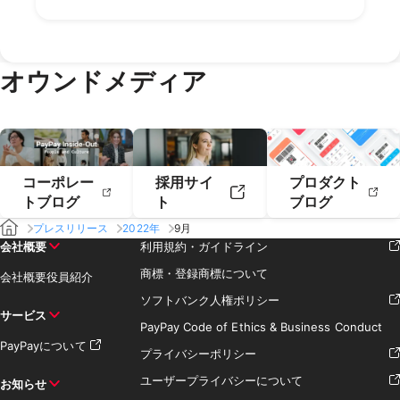
2018年12月
2018年11月
2021年4月
2021年3月
2020年6月
2020年5月
2019年8月
2019年7月
2018年10月
2018年9月
2021年2月
2021年1月
2020年4月
2020年3月
2019年6月
2019年5月
2018年7月
2020年2月
2020年1月
2019年4月
2019年3月
オウンドメディア
2019年2月
2019年1月
コーポレー
採用サイ
プロダクト
トブログ
ト
ブログ
プレスリリース
2022年
9月
会社概要
利用規約・ガイドライン
商標・登録商標について
会社概要
役員紹介
ソフトバンク人権ポリシー
サービス
PayPay Code of Ethics & Business Conduct
PayPayについて
プライバシーポリシー
ユーザープライバシーについて
お知らせ