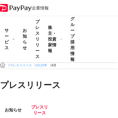
企業情報
グ
プ
ル
レ
株
サ
お
ー
ス
主・
ー
知
プ
リ
投資
ビ
ら
採
リ
家情
ス
せ
用
ー
報
情
ス
報
プレスリリース
2022年
9月
プレスリリース
プレスリ
お知らせ
リース