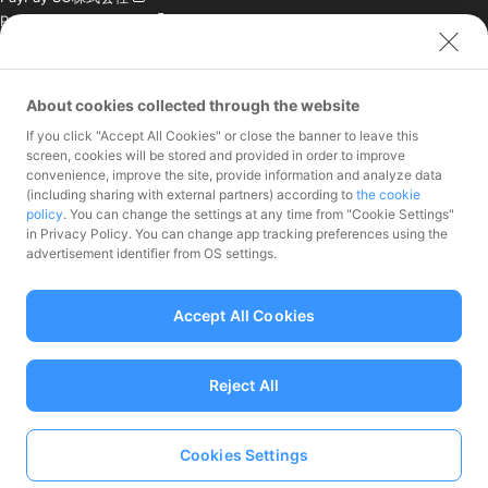
PayPay India Pvt. Ltd.
クレジットエンジン株式
会社
About cookies collected through the website
お問い合わせ
If you click "Accept All Cookies" or close the banner to leave this
加盟店様専用お問い合わ
screen, cookies will be stored and provided in order to improve
convenience, improve the site, provide information and analyze data
せ
(including sharing with external partners) according to
the cookie
報道関係者様専用お問い
policy
. You can change the settings at any time from "Cookie Settings"
合わせ
in Privacy Policy. You can change app tracking preferences using the
株主・投資家様専用お問
advertisement identifier from OS settings.
い合わせ
Accept All Cookies
Reject All
資金移動業者 関東財務局長第00068号、前払式支払手段（第三者型）発行
者：関東財務局長 第00710号
加入協会 一般社団法人日本資金決済業協会
Cookies Settings
Language