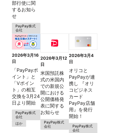
部行使に関
するお知ら
せ
PayPay株式
会社
2026年3月16
2026年3月4
2026年3月12
日
日
日
「PayPayポ
オリコと
米国預託株
イント」と
PayPayが連
式の米国内
「Vポイン
携し 『オリ
での新規公
ト」の相互
コビジネス
開における
交換を3月24
カード
公開価格発
日より開始
PayPay店舗
表に関する
用』を発行
お知らせ
PayPay株式
開始！
会社
PayPay株式
ほか
PayPay株式
会社
会社