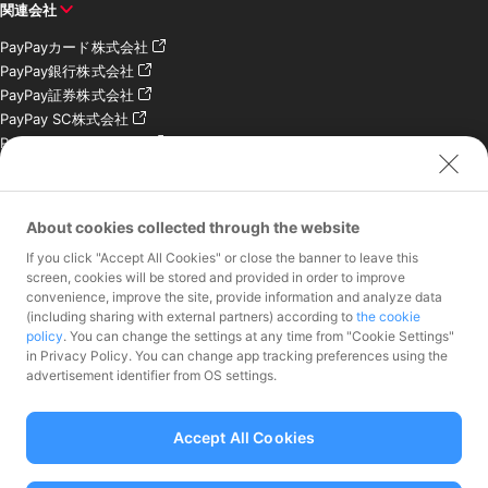
関連会社
PayPayカード株式会社
PayPay銀行株式会社
PayPay証券株式会社
PayPay SC株式会社
PayPay India Pvt. Ltd.
クレジットエンジン株式
会社
About cookies collected through the website
お問い合わせ
If you click "Accept All Cookies" or close the banner to leave this
加盟店様専用お問い合わ
screen, cookies will be stored and provided in order to improve
convenience, improve the site, provide information and analyze data
せ
(including sharing with external partners) according to
the cookie
報道関係者様専用お問い
policy
. You can change the settings at any time from "Cookie Settings"
合わせ
in Privacy Policy. You can change app tracking preferences using the
株主・投資家様専用お問
advertisement identifier from OS settings.
い合わせ
Accept All Cookies