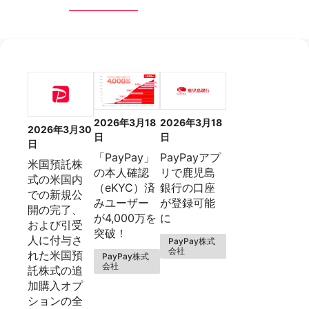
2026年3月18
2026年3月18
2026年3月30
日
日
日
「PayPay」
PayPayアプ
米国預託株
の本人確認
リで鹿児島
式の米国内
（eKYC）済
銀行の口座
での新規公
みユーザー
が登録可能
開の完了、
が4,000万を
に
および引受
突破！
人に付与さ
PayPay株式
会社
れた米国預
PayPay株式
会社
託株式の追
加購入オプ
ションの全