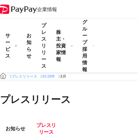
企業情報
グ
プ
ル
レ
株
サ
お
ー
ス
主・
ー
知
プ
リ
投資
ビ
ら
採
リ
家情
ス
せ
用
ー
報
情
ス
報
プレスリリース
2026年
3月
プレスリリース
プレスリ
お知らせ
リース