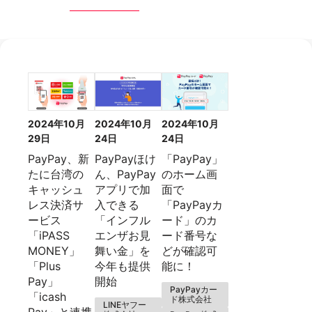
2024年10月
2024年10月
2024年10月
29日
24日
24日
PayPay、新
PayPayほけ
「PayPay」
たに台湾の
ん、PayPay
のホーム画
キャッシュ
アプリで加
面で
レス決済サ
入できる
「PayPayカ
ービス
「インフル
ード」のカ
「iPASS
エンザお見
ード番号な
MONEY」
舞い金」を
どが確認可
「Plus
今年も提供
能に！
Pay」
開始
PayPayカー
「icash
ド株式会社
LINEヤフー
Pay」と連携