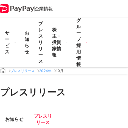
企業情報
グ
プ
ル
レ
株
サ
お
ー
ス
主・
ー
知
プ
リ
投資
ビ
ら
採
リ
家情
ス
せ
用
ー
報
情
ス
報
プレスリリース
2024年
10月
プレスリリース
プレスリ
お知らせ
リース