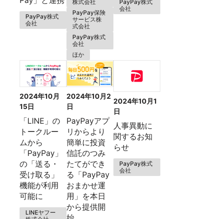
株式会社
PayPay株式
会社
PayPay保険
PayPay株式
サービス株
会社
式会社
PayPay株式
会社
ほか
2024年10月
2024年10月2
2024年10月1
15日
日
日
「LINE」の
PayPayアプ
人事異動に
トークルー
リからより
関するお知
ムから
簡単に投資
らせ
「PayPay」
信託のつみ
の「送る・
たてができ
PayPay株式
会社
受け取る」
る「PayPay
機能が利用
おまかせ運
可能に
用」を本日
から提供開
LINEヤフー
始