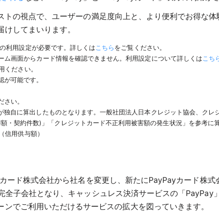
ファーストの視点で、ユーザーの満足度向上と、より便利でお得
届けしてまいります。
ット」の利用設定が必要です。詳しくは
こちら
をご覧ください。
のホーム画面からカード情報を確認できません。利用設定について詳しくは
こち
利用ください。
確認が可能です。
ださい。
ードが独自に算出したものとなります。一般社団法人日本クレジット協会、クレ
与額・契約件数)」「クレジットカード不正利用被害額の発生状況」を参考に
扱高（信用供与額）
ジェイカード株式会社から社名を変更し、新たにPayPayカード
会社の完全子会社となり、キャッシュレス決済サービスの「PayP
ーンでご利用いただけるサービスの拡大を図っていきます。