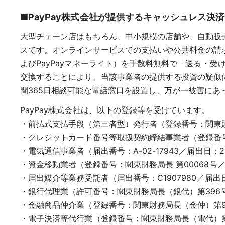
■PayPay株式会社が提供するキャッシュレス決済
大型チェーン店はもちろん、中小規模の店舗や、自動販
スです。オンラインサービスでの支払いや公共料金の請求書
よびPayPayマネーライト）を手数料無料で「送る・受
交換することにより、当該事業者の提供する投資の疑似
間365日相談可能な電話窓口を設置し、万が一被害に
PayPay株式会社は、以下の登録等を受けています。
・前払式支払手段（第三者型）発行者（登録番号：関東財務局
・クレジットカード番号等取扱契約締結事業者（登録番号：
・電気通信事業者（届出番号：A-02-17943／届出日：2
・資金移動業者（登録番号：関東財務局長 第00068号／ 
・届出媒介等業務受託者（届出番号：C1907980／届出日：
・銀行代理業（許可番号：関東財務局長（銀代）第396号／
・金融商品仲介業（登録番号：関東財務局長（金仲）第94
・電子決済等代行業（登録番号：関東財務局長（電代）第10