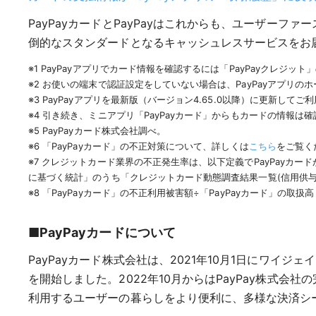
PayPayカードとPayPayはこれからも、ユーザー
倒的なスタンダードとなるキャッシュレスサービスをお
※1 PayPayアプリでカード情報を確認するには「PayPayクレジ
※2 お使いの端末で認証設定をしていない場合は、PayPayアプリ
※3 PayPayアプリを最新版（バージョン4.65.0以降）に更新してご
※4 引き続き、ミニアプリ「PayPayカード」からもカードの情報は
※5 PayPayカード株式会社調べ。
※6 「PayPayカード」の不正対策について、詳しくは
こちら
をご覧く
※7 クレジットカード業界の不正発生率は、以下定義でPayPayカ
に基づく統計」のうち「クレジットカード動態調査結果一覧(信用供
※8 「PayPayカード」の不正利用被害額÷「PayPayカード」の取
■PayPayカードについて
PayPayカード株式会社は、2021年10月1日にワイ
を開始しました。2022年10月からはPayPay株式
利用するユーザーの暮らしをより便利に、多様な決済シ