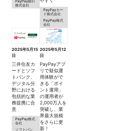
PayPay銀行
株式会社
PayPayカー
ド株式会社
PayPay株式
会社
2025年5月15
2025年5月12
日
日
三井住友カ
PayPayアプ
ードとソフ
リで疑似運
トバンク、
用体験がで
デジタル分
きる「ポイ
野における
ント運用」
包括的な業
の運用者が
務提携に合
2,000万人を
意
突破し、業
界最大規模
PayPay株式
をさらに更
会社
新！
ソフトバン