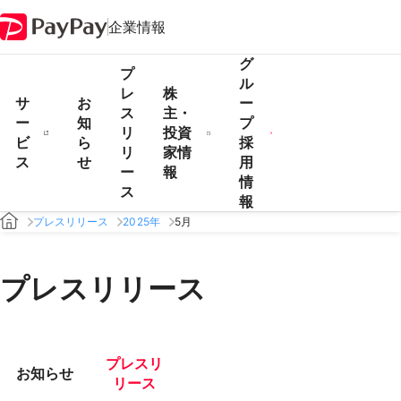
企業情報
グ
プ
ル
レ
株
サ
お
ー
ス
主・
ー
知
プ
リ
投資
ビ
ら
採
リ
家情
ス
せ
用
ー
報
情
ス
報
プレスリリース
2025年
5月
プレスリリース
プレスリ
お知らせ
リース