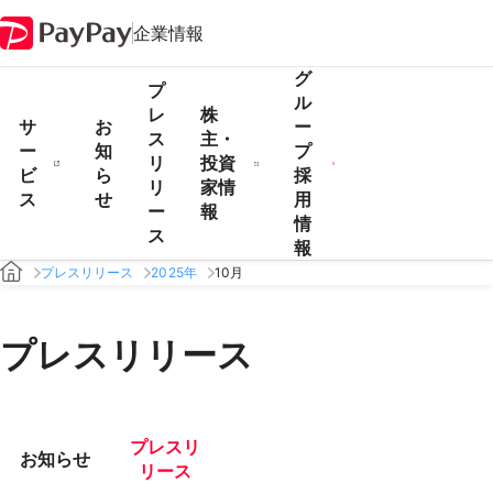
企業情報
グ
プ
ル
レ
株
サ
お
ー
ス
主・
ー
知
プ
リ
投資
ビ
ら
採
リ
家情
ス
せ
用
ー
報
情
ス
報
プレスリリース
2025年
10月
プレスリリース
プレスリ
お知らせ
リース