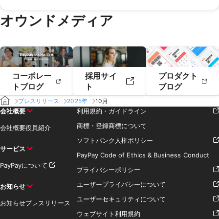
2020年2月
2020年1月
2019年4月
2019年3月
オウンドメディア
2019年2月
2019年1月
コーポレー
採用サイ
プロダクト
トブログ
ト
ブログ
プレスリリース
2025年
10月
会社概要
利用規約・ガイドライン
商標・登録商標について
会社概要
役員紹介
ソフトバンク人権ポリシー
サービス
PayPay Code of Ethics & Business Conduct
PayPayについて
プライバシーポリシー
ユーザープライバシーについて
お知らせ
ユーザーセキュリティについて
お知らせ
プレスリリース
ウェブサイト利用規約