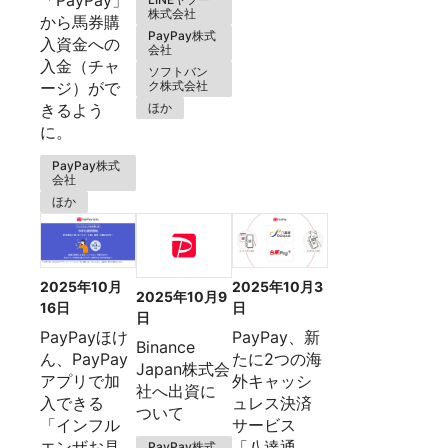
株式会社
から馬券購
PayPay株式
入資金への
会社
入金（チャ
ソフトバン
ク株式会社
ージ）がで
ほか
きるよう
に。
PayPay株式
会社
ほか
2025年10月
2025年10月3
2025年10月9
16日
日
日
PayPayほけ
PayPay、新
Binance
ん、PayPay
たに2つの海
Japan株式会
アプリで加
外キャッシ
社へ出資に
入できる
ュレス決済
ついて
「インフル
サービス
エンザお見
「八達通
PayPay株式