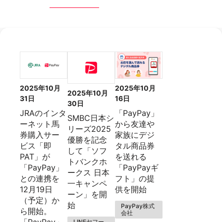
2025年10月
2025年10月
2025年10月
31日
16日
30日
JRAのインタ
「PayPay」
SMBC日本シ
ーネット馬
から友達や
リーズ2025
券購入サー
家族にデジ
優勝を記念
ビス「即
タル商品券
して「ソフ
PAT」が
を送れる
トバンクホ
「PayPay」
「PayPayギ
ークス 日本
との連携を
フト」の提
一キャンペ
12月19日
供を開始
ーン」を開
（予定）か
始
PayPay株式
ら開始。
会社
「PayPay」
LINEヤフー