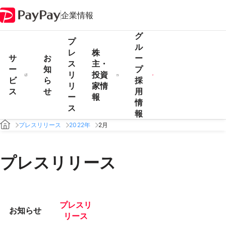
企業情報
グ
プ
ル
レ
株
サ
お
ー
ス
主・
ー
知
プ
リ
投資
ビ
ら
採
リ
家情
ス
せ
用
ー
報
情
ス
報
プレスリリース
2022年
2月
プレスリリース
プレスリ
お知らせ
リース