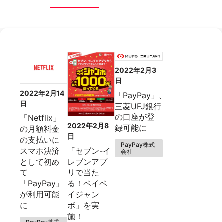
2022年2月3
日
2022年2月14
「PayPay」、
日
三菱UFJ銀行
の口座が登
「Netflix」
2022年2月8
録可能に
の月額料金
日
の支払いに
PayPay株式
「セブン-イ
スマホ決済
会社
レブンアプ
として初め
リで当た
て
る！ペイペ
「PayPay」
イジャン
が利用可能
ボ」を実
に
施！
PayPay株式