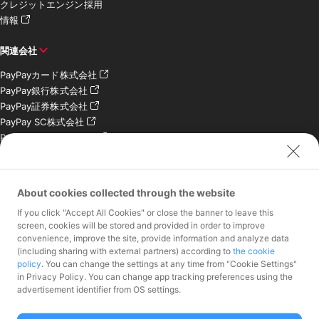
クレジットエンジン採用
情報
関連会社
PayPayカード株式会社
PayPay銀行株式会社
PayPay証券株式会社
PayPay SC株式会社
PayPay India Pvt. Ltd.
クレジットエンジン株式
会社
About cookies collected through the website
お問い合わせ
If you click "Accept All Cookies" or close the banner to leave this
加盟店様専用お問い合わ
screen, cookies will be stored and provided in order to improve
convenience, improve the site, provide information and analyze data
せ
(including sharing with external partners) according to
the cookie
報道関係者様専用お問い
policy
. You can change the settings at any time from "Cookie Settings"
合わせ
in Privacy Policy. You can change app tracking preferences using the
株主・投資家様専用お問
advertisement identifier from OS settings.
い合わせ