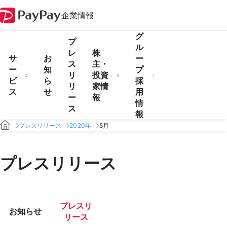
企業情報
グ
プ
ル
レ
株
サ
お
ー
ス
主・
ー
知
プ
リ
投資
ビ
ら
採
リ
家情
ス
せ
用
ー
報
情
ス
報
プレスリリース
2020年
5月
プレスリリース
プレスリ
お知らせ
リース