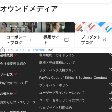
2019年4月
2019年3月
オウンドメディア
2019年2月
2019年1月
コーポレー
採用サイ
プロダクト
トブログ
ト
ブログ
プレスリリース
2020年
5月
会社概要
利用規約・ガイドライン
商標・登録商標について
会社概要
役員紹介
ソフトバンク人権ポリシー
サービス
PayPay Code of Ethics & Business Conduct
PayPayについて
プライバシーポリシー
ユーザープライバシーについて
お知らせ
ユーザーセキュリティについて
お知らせ
プレスリリース
ウェブサイト利用規約