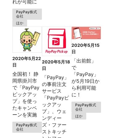
れが可能に
PayPay株式
会社
ほか
2020年5月15
日
2020年5月22
「出前館」
2020年5月18
日
で
日
全国初！ 静
「PayPay」
「PayPay」
岡県掛川市
が5月19日か
の事前注文
で「PayPay
ら利用可能
サービス
ピックアッ
に！
「PayPayピ
プ」を使っ
ックアッ
PayPay株式
たキャンペ
会社
プ」、ウェ
ーンを実施
ほか
ンディー
ズ・ファー
PayPay株式
会社
ストキッチ