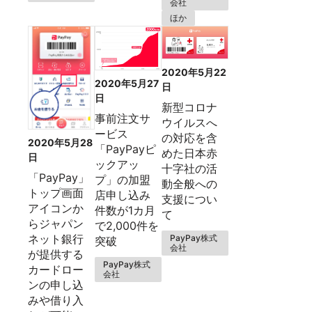
会社
ほか
2020年5月22
2020年5月27
日
日
新型コロナ
事前注文サ
ウイルスへ
ービス
の対応を含
2020年5月28
「PayPayピ
めた日本赤
日
ックアッ
十字社の活
「PayPay」
プ」の加盟
動全般への
トップ画面
店申し込み
支援につい
アイコンか
件数が1カ月
て
らジャパン
で2,000件を
ネット銀行
PayPay株式
突破
会社
が提供する
PayPay株式
カードロー
会社
ンの申し込
みや借り入