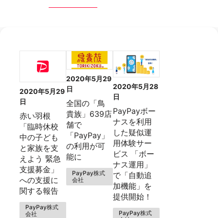
2020年5月29
2020年5月28
日
2020年5月29
日
日
全国の「鳥
PayPayボー
貴族」639店
赤い羽根
ナスを利用
舗で
「臨時休校
した疑似運
「PayPay」
中の子ども
用体験サー
の利用が可
と家族を支
ビス 「ボー
能に
えよう 緊急
ナス運用」
支援募金」
PayPay株式
で「自動追
への支援に
会社
加機能」を
関する報告
提供開始！
PayPay株式
PayPay株式
会社