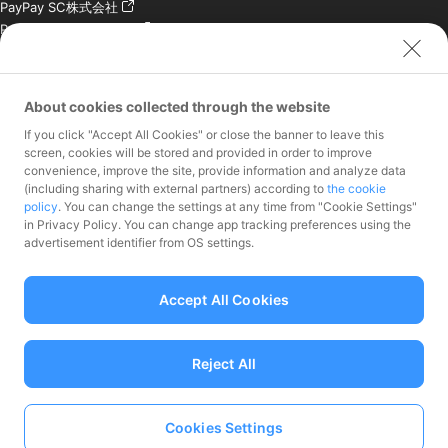
PayPay SC株式会社
PayPay India Pvt. Ltd.
クレジットエンジン株式
会社
About cookies collected through the website
お問い合わせ
If you click "Accept All Cookies" or close the banner to leave this
加盟店様専用お問い合わ
screen, cookies will be stored and provided in order to improve
convenience, improve the site, provide information and analyze data
せ
(including sharing with external partners) according to
the cookie
報道関係者様専用お問い
policy
. You can change the settings at any time from "Cookie Settings"
合わせ
in Privacy Policy. You can change app tracking preferences using the
株主・投資家様専用お問
advertisement identifier from OS settings.
い合わせ
Accept All Cookies
Reject All
資金移動業者 関東財務局長第00068号、前払式支払手段（第三者型）発行
者：関東財務局長 第00710号
加入協会 一般社団法人日本資金決済業協会
Cookies Settings
Language