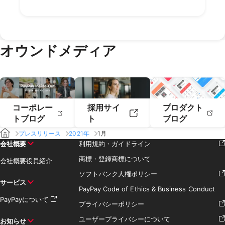
2020年8月
2020年7月
2019年10月
2019年9月
2018年12月
2018年11月
2020年6月
2020年5月
2019年8月
2019年7月
2018年10月
2018年9月
2020年4月
2020年3月
2019年6月
2019年5月
2018年7月
2020年2月
2020年1月
2019年4月
2019年3月
オウンドメディア
2019年2月
2019年1月
コーポレー
採用サイ
プロダクト
トブログ
ト
ブログ
プレスリリース
2021年
1月
会社概要
利用規約・ガイドライン
商標・登録商標について
会社概要
役員紹介
ソフトバンク人権ポリシー
サービス
PayPay Code of Ethics & Business Conduct
PayPayについて
プライバシーポリシー
ユーザープライバシーについて
お知らせ