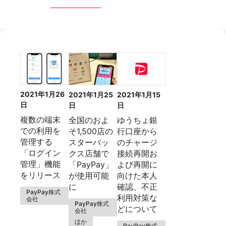
2021年1月26
2021年1月15
2021年1月25
日
日
日
複数の端末
ゆうちょ銀
全国のおよ
での利用を
行口座から
そ1,500店の
管理する
のチャージ
スターバッ
「ログイン
接続再開お
クス店舗で
管理」機能
よび再開に
「PayPay」
をリリース
向けた本人
が使用可能
確認、不正
に
PayPay株式
利用対策な
会社
PayPay株式
どについて
会社
ほか
PayPay株式