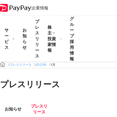
企業情報
グ
プ
ル
レ
株
サ
お
ー
ス
主・
ー
知
プ
リ
投資
ビ
ら
採
リ
家情
ス
せ
用
ー
報
情
ス
報
プレスリリース
2021年
1月
プレスリリース
プレスリ
お知らせ
リース