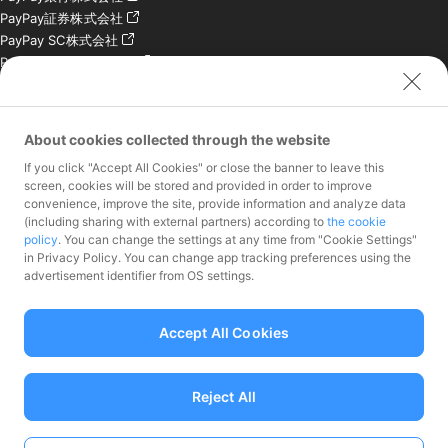
PayPay証券株式会社
PayPay SC株式会社
PayPay India Pvt. Ltd.
クレジットエンジン株式
会社
About cookies collected through the website
お問い合わせ
If you click "Accept All Cookies" or close the banner to leave this
加盟店様専用お問い合わ
screen, cookies will be stored and provided in order to improve
convenience, improve the site, provide information and analyze data
せ
(including sharing with external partners) according to
the cookie
報道関係者様専用お問い
policy
. You can change the settings at any time from "Cookie Settings"
合わせ
in Privacy Policy. You can change app tracking preferences using the
株主・投資家様専用お問
advertisement identifier from OS settings.
い合わせ
Accept All Cookies
Reject All
資金移動業者 関東財務局長第00068号、前払式支払手段（第三者型）発行
者：関東財務局長 第00710号
加入協会 一般社団法人日本資金決済業協会