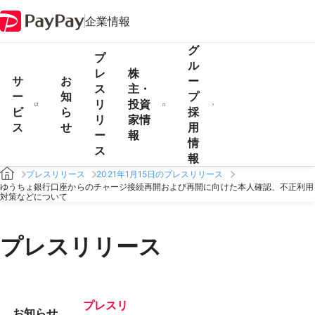
企業情報
グ
プ
ル
レ
株
サ
お
ー
ス
主・
ー
知
プ
リ
投資
ビ
ら
採
リ
家情
ス
せ
用
ー
報
情
ス
報
プレスリリース
2021年1月15日のプレスリリース
ゆうちょ銀行口座からのチャージ接続再開および再開に向けた本人確認、不正利用
対策などについて
プレスリリース
プレスリ
お知らせ