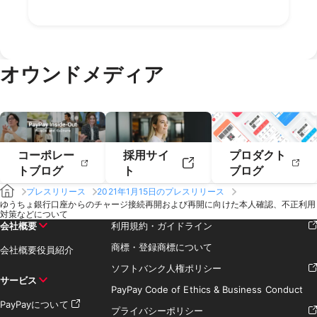
2023年2月
2023年1月
2022年4月
2022年3月
2021年6月
2021年5月
2020年8月
2020年7月
2019年10月
2019年9月
2018年12月
2018年11月
2022年2月
2022年1月
2021年4月
2021年3月
2020年6月
2020年5月
2019年8月
2019年7月
2018年10月
2018年9月
2021年2月
2021年1月
2020年4月
2020年3月
2019年6月
2019年5月
2018年7月
2020年2月
2020年1月
2019年4月
2019年3月
オウンドメディア
2019年2月
2019年1月
コーポレー
採用サイ
プロダクト
トブログ
ト
ブログ
プレスリリース
2021年1月15日のプレスリリース
ゆうちょ銀行口座からのチャージ接続再開および再開に向けた本人確認、不正利用
対策などについて
会社概要
利用規約・ガイドライン
商標・登録商標について
会社概要
役員紹介
ソフトバンク人権ポリシー
サービス
PayPay Code of Ethics & Business Conduct
PayPayについて
プライバシーポリシー