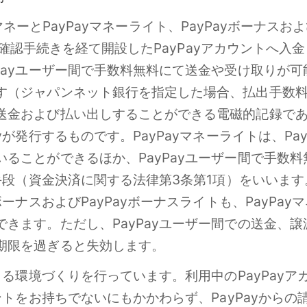
PayマネーとPayPayマネーライト、PayPayボーナス
の本人確認手続きを経て開設したPayPayアカウントへ
ayユーザー間で手数料無料にて送金や受け取りが可能
す（ジャパンネット銀行を指定した場合、払出手数
送金および払い出しすることができる電磁的記録であ
yが発行するものです。PayPayマネーライトは、Pa
ることができるほか、PayPayユーザー間で手数
手段（資金決済に関する法律第3条第1項）をいいます。
ーナスおよびPayPayボーナスライトも、PayPay
ます。ただし、PayPayユーザー間での送金、譲渡
期限を過ぎると失効します。
きる環境づくりを行っています。利用中のPayPay
ントをお持ちでないにもかかわらず、PayPayから