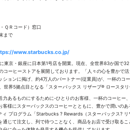
ー・ＱＲコード）窓口
3月末まで
tps://www.starbucks.co.jp/
年に東京・銀座に日本第1号店を開業。現在、全世界83か国で32
を含む）のコーヒーストアを展開しております。「人々の心を豊か
ッションに掲げ、約4万人のパートナー(従業員)が、一杯のコ
は、世界5拠点目となる「スターバックス リザーブ® ロースタ
活力あるものにするために-ひとりのお客様、一杯のコーヒー、
お客様にスターバックスのコーヒーとともに、豊かで潤いのあ
プログラム「Starbucks ? Rewards（スターバックス?
て注文し、列で待つことなく、商品をお店で受け取ることができるサ
自分に合った体験を発見する機会を提供しております。