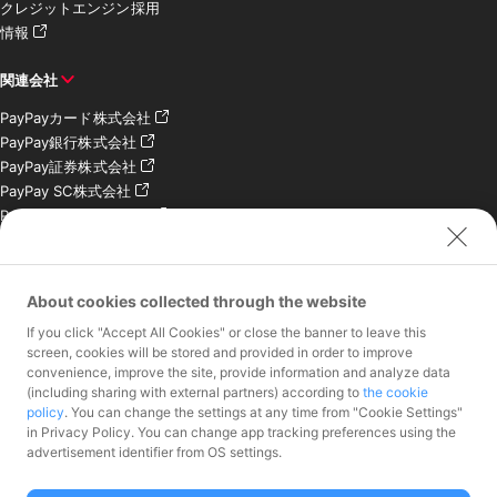
クレジットエンジン採用
情報
関連会社
PayPayカード株式会社
PayPay銀行株式会社
PayPay証券株式会社
PayPay SC株式会社
PayPay India Pvt. Ltd.
クレジットエンジン株式
会社
About cookies collected through the website
お問い合わせ
If you click "Accept All Cookies" or close the banner to leave this
加盟店様専用お問い合わ
screen, cookies will be stored and provided in order to improve
convenience, improve the site, provide information and analyze data
せ
(including sharing with external partners) according to
the cookie
報道関係者様専用お問い
policy
. You can change the settings at any time from "Cookie Settings"
合わせ
in Privacy Policy. You can change app tracking preferences using the
株主・投資家様専用お問
advertisement identifier from OS settings.
い合わせ