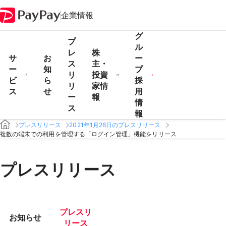
企業情報
グ
プ
ル
レ
株
サ
お
ー
ス
主・
ー
知
プ
リ
投資
ビ
ら
採
リ
家情
ス
せ
用
ー
報
情
ス
報
プレスリリース
2021年1月26日のプレスリリース
複数の端末での利用を管理する「ログイン管理」機能をリリース
プレスリリース
プレスリ
お知らせ
リース