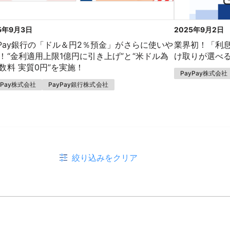
5年9月3日
2025年9月2日
yPay銀行の「ドル＆円2％預金」がさらに使いや
業界初！「利息
！“金利適用上限1億円に引き上げ”と“米ドル為
け取りが選べ
数料 実質0円”を実施！
PayPay株式会社
yPay株式会社
PayPay銀行株式会社
絞り込みをクリア