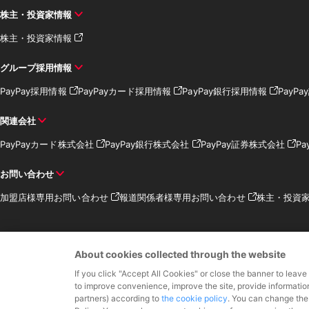
株主・投資家情報
株主・投資家情報
グループ採用情報
PayPay採用情報
PayPayカード採用情報
PayPay銀行採用情報
PayP
関連会社
PayPayカード株式会社
PayPay銀行株式会社
PayPay証券株式会社
Pa
お問い合わせ
加盟店様専用お問い合わせ
報道関係者様専用お問い合わせ
株主・投資
About cookies collected through the website
If you click "Accept All Cookies" or close the banner to leave
資金移動業者 関東
to improve convenience, improve the site, provide informatio
partners) according to
the cookie policy
. You can change the 