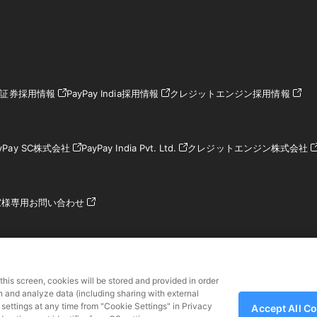
ay証券採用情報
PayPay India採用情報
クレジットエンジン採用情報
yPay SC株式会社
PayPay India Pvt. Ltd.
クレジットエンジン株式会社
家様専用お問い合わせ
 this screen, cookies will be stored and provided in order
財務局長第00068号、前払式支払手段（第三者型）発行者：関東財務局長 第0
n and analyze data (including sharing with external
加入協会 一般社団法人日本資金決済業協会
settings at any time from "Cookie Settings" in Privacy
Accept All C