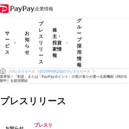
企業情報
グ
プ
ル
レ
株
サ
お
ー
ス
主・
ー
知
プ
リ
投資
ビ
ら
採
リ
家情
ス
せ
用
ー
報
情
ス
報
プレスリリース
2025年9月2日のプレスリリース
業界初！「利息」または「PayPayポイント」の受け取りが選べる新機能（特許出
願中）を提供開始
プレスリリース
プレスリ
お知らせ