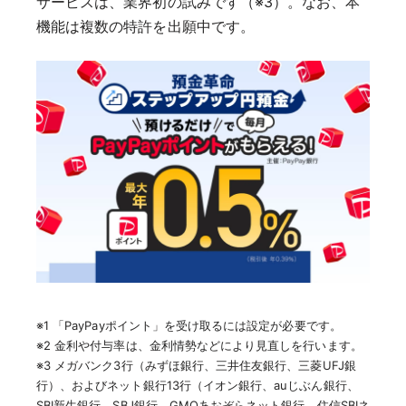
サービスは、業界初の試みです（※3）。なお、本
機能は複数の特許を出願中です。
※1 「PayPayポイント」を受け取るには設定が必要です。
※2 金利や付与率は、金利情勢などにより見直しを行います。
※3 メガバンク3行（みずほ銀行、三井住友銀行、三菱UFJ銀
行）、およびネット銀行13行（イオン銀行、auじぶん銀行、
SBI新生銀行、SBJ銀行、GMOあおぞらネット銀行、住信SBIネ