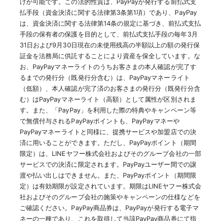
けが可能です。この法的性質は、PayPayが発行する前払式支
払手段（資金決済に関する法律第3条第1項）であり、PayPay
は、資金決済に関する法律第14条の規定に基づき、前払式支払
手段の保有者の保護を目的として、前払式支払手段の毎年3月
31日および9月30日現在の未使用残高の半額以上の額の発行保
証金を法務局に供託することにより資産を保全しています。な
お、PayPayマネーライトのうちお客さまの本人確認が完了す
るまでの発行分（既発行分含む）は、PayPayマネーライト
（低額）、本人確認が完了済のお客さまの発行分（既発行分含
む）はPayPayマネーライト（高額）として属性が区別されま
す。また、「PayPay」を利用した際の特典やキャンペーン等
で無償付与されるPayPayポイントも、PayPayマネーや
PayPayマネーライトと同様に、提携サービスや加盟店での決
済に用いることができます。ただし、PayPayポイント（期間
限定）は、LINEヤフー株式会社およびそのグループ会社の一部
サービスでの決済に限定されます。PayPayユーザー間での譲
渡や払い出しはできません。また、PayPayポイント（期間限
定）は有効期限が設定されています。期限はLINEヤフー株式会
社およびそのグループ会社の施策やキャンペーンの仕様などを
ご確認ください。PayPay商品券は、PayPayが発行する電子マ
ネーの一種であり、これを取得して当該PayPay商品券にて指