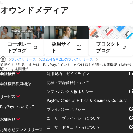
2020年2月
2020年1月
2019年4月
2019年3月
オウンドメディア
2019年2月
2019年1月
コーポレー
採用サイ
プロダクト
トブログ
ト
ブログ
プレスリリース
2025年9月2日のプレスリリース
業界初！「利息」または「PayPayポイント」の受け取りが選べる新機能（特許出
願中）を提供開始
会社概要
利用規約・ガイドライン
商標・登録商標について
会社概要
役員紹介
ソフトバンク人権ポリシー
サービス
PayPay Code of Ethics & Business Conduct
PayPayについて
プライバシーポリシー
ユーザープライバシーについて
お知らせ
ユーザーセキュリティについて
お知らせ
プレスリリース