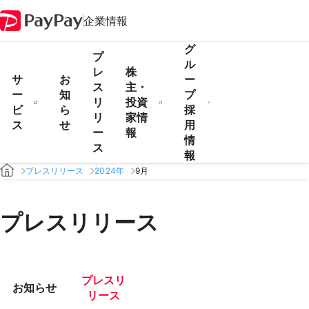
企業情報
グ
プ
ル
レ
株
サ
お
ー
ス
主・
ー
知
プ
リ
投資
ビ
ら
採
リ
家情
ス
せ
用
ー
報
情
ス
報
プレスリリース
2024年
9月
プレスリリース
プレスリ
お知らせ
リース