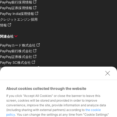
PayPay銀行採用情報
PayPay証券採用情報
PayPay India採用情報
クレジットエンジン採用
情報
関連会社
PayPayカード株式会社
PayPay銀行株式会社
PayPay証券株式会社
PayPay SC株式会社
PayPay India Pvt. Ltd.
クレジットエンジン株式
会社
About cookies collected through the website
お問い合わせ
If you click "Accept All Cookies" or close the banner to leave this
加盟店様専用お問い合わ
screen, cookies will be stored and provided in order to improve
convenience, improve the site, provide information and analyze data
せ
(including sharing with external partners) according to
the cookie
報道関係者様専用お問い
policy
. You can change the settings at any time from "Cookie Settings"