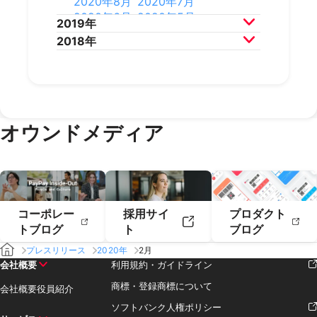
2020年8月
2020年7月
2022年2月
2022年1月
2021年4月
2021年3月
2020年6月
2020年5月
2019年
2021年2月
2021年1月
2020年4月
2020年3月
2018年
2020年2月
2020年1月
2019年12月
2019年11月
2019年10月
2019年9月
2018年12月
2018年11月
2019年8月
2019年7月
2018年10月
2018年9月
2019年6月
2019年5月
2018年7月
2019年4月
2019年3月
オウンドメディア
2019年2月
2019年1月
コーポレー
採用サイ
プロダクト
トブログ
ト
ブログ
プレスリリース
2020年
2月
会社概要
利用規約・ガイドライン
商標・登録商標について
会社概要
役員紹介
ソフトバンク人権ポリシー