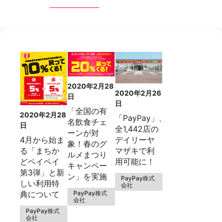
2020年2月28
2020年2月26
日
日
「全国の有
2020年2月28
「PayPay」、
名飲食チェ
日
全1,442店の
ーンが対
4月から始ま
デイリーヤ
象！春のグ
る「まちか
マザキで利
ルメまつり
どペイペイ
用可能に！
キャンペー
第3弾」と新
ン」を実施
PayPay株式
しい利用特
会社
PayPay株式
典について
会社
PayPay株式
会社