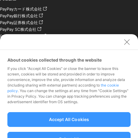
PayPayカード株式会社
PayPay銀行株式会社
PayPay証券株式会社
PayPay SC株式会社
PayPay India Pvt. Ltd.
クレジットエンジン株式
会社
About cookies collected through the website
お問い合わせ
If you click "Accept All Cookies" or close the banner to leave this
加盟店様専用お問い合わ
screen, cookies will be stored and provided in order to improve
convenience, improve the site, provide information and analyze data
せ
(including sharing with external partners) according to
the cookie
報道関係者様専用お問い
policy
. You can change the settings at any time from "Cookie Settings"
合わせ
in Privacy Policy. You can change app tracking preferences using the
株主・投資家様専用お問
advertisement identifier from OS settings.
い合わせ
Accept All Cookies