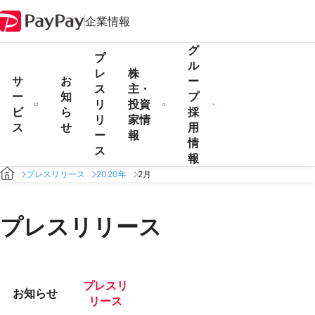
企業情報
グ
プ
ル
レ
株
サ
お
ー
ス
主・
ー
知
プ
リ
投資
ビ
ら
採
リ
家情
ス
せ
用
ー
報
情
ス
報
プレスリリース
2020年
2月
プレスリリース
プレスリ
お知らせ
リース