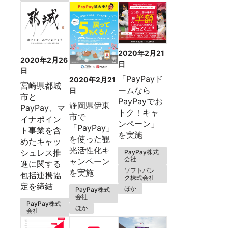
2020年2月21
2020年2月26
日
日
「PayPayド
2020年2月21
宮崎県都城
ームなら
日
市と
PayPayでお
静岡県伊東
PayPay、マ
トク！キャ
市で
イナポイン
ンペーン」
「PayPay」
ト事業を含
を実施
を使った観
めたキャッ
光活性化キ
シュレス推
PayPay株式
会社
ャンペーン
進に関する
ソフトバン
を実施
包括連携協
ク株式会社
定を締結
ほか
PayPay株式
会社
PayPay株式
ほか
会社