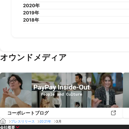
2020年
2019年
2020年12月
2020年11月
2020年10月
2020年9
2018年
2020年1月
2019年12月
2019年11月
2019年10月
2019年9
2019年1月
2018年12月
2018年11月
2018年10月
2018年9
オウンドメディア
コーポレートブログ
プレスリリース
2021年
3月
会社概要