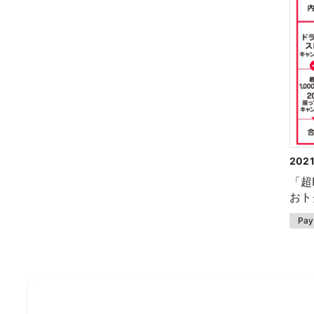
202
「超
おト
Pa