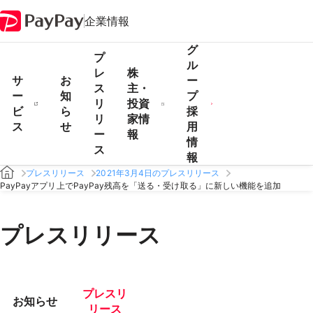
企業情報
グ
プ
ル
レ
株
サ
お
ー
ス
主・
ー
知
プ
リ
投資
ビ
ら
採
リ
家情
ス
せ
用
ー
報
情
ス
報
プレスリリース
2021年3月4日のプレスリリース
PayPayアプリ上でPayPay残高を「送る・受け取る」に新しい機能を追加
プレスリリース
プレスリ
お知らせ
リース