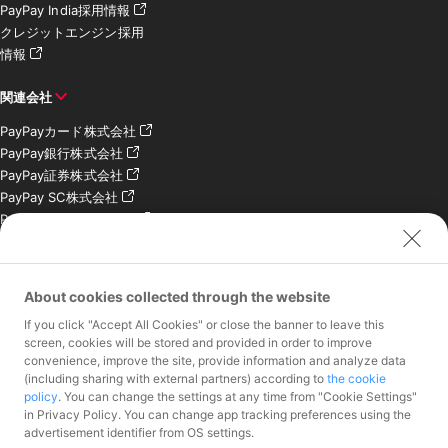
PayPay India採用情報
クレジットエンジン採用
情報
関連会社
PayPayカード株式会社
PayPay銀行株式会社
PayPay証券株式会社
PayPay SC株式会社
PayPay India Pvt. Ltd.
クレジットエンジン株式
会社
About cookies collected through the website
お問い合わせ
If you click "Accept All Cookies" or close the banner to leave this
加盟店様専用お問い合わ
screen, cookies will be stored and provided in order to improve
convenience, improve the site, provide information and analyze data
せ
(including sharing with external partners) according to
the cookie
報道関係者様専用お問い
policy
. You can change the settings at any time from "Cookie Settings"
合わせ
in Privacy Policy. You can change app tracking preferences using the
株主・投資家様専用お問
advertisement identifier from OS settings.