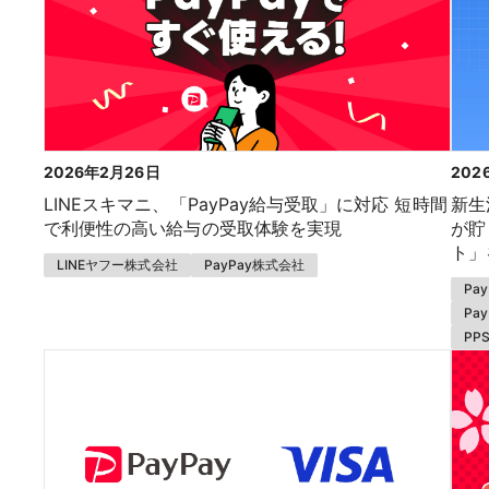
2026年2月26日
202
LINEスキマニ、「PayPay給与受取」に対応 短時間
新生
で利便性の高い給与の受取体験を実現
が貯
ト」
LINEヤフー株式会社
PayPay株式会社
Pa
Pa
PP