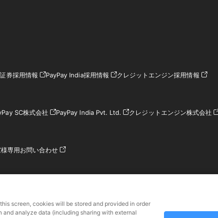
ay証券採用情報
PayPay India採用情報
クレジットエンジン採用情報
yPay SC株式会社
PayPay India Pvt. Ltd.
クレジットエンジン株式会社
家様専用お問い合わせ
 this screen, cookies will be stored and provided in order
財務局長第00068号、前払式支払手段（第三者型）発行者：関東財務局長 第0
n and analyze data (including sharing with external
加入協会 一般社団法人日本資金決済業協会