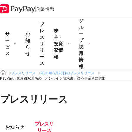
企業情報
グ
プ
ル
レ
株
サ
お
ー
ス
主・
ー
知
プ
リ
投資
ビ
ら
採
リ
家情
ス
せ
用
ー
報
情
ス
報
プレスリリース
2021年3月23日のプレスリリース
PayPayが東京都水道局の「オンライン請求書」対応事業者に選出
プレスリリース
プレスリ
お知らせ
リース