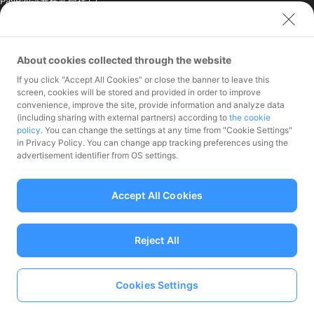
PayPay証券株式会社
PayPay SC株式会社
PayPay India Pvt. Ltd.
クレジットエンジン株式
About cookies collected through the website
会社
If you click "Accept All Cookies" or close the banner to leave this
screen, cookies will be stored and provided in order to improve
お問い合わせ
convenience, improve the site, provide information and analyze data
加盟店様専用お問い合わ
(including sharing with external partners) according to
the cookie
policy
. You can change the settings at any time from "Cookie Settings"
せ
in Privacy Policy. You can change app tracking preferences using the
報道関係者様専用お問い
advertisement identifier from OS settings.
合わせ
株主・投資家様専用お問
い合わせ
Accept All Cookies
Reject All
資金移動業者 関東財務局長第00068号、前払式支払手段（第三者型）発行
Cookies Settings
者：関東財務局長 第00710号
Language
加入協会 一般社団法人日本資金決済業協会