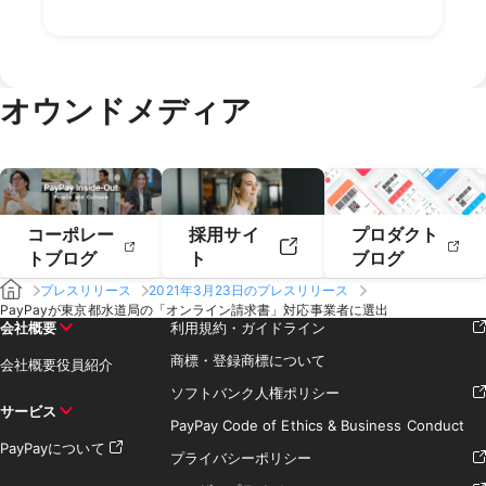
2022年4月
2022年3月
2021年6月
2021年5月
2020年8月
2020年7月
2019年10月
2019年9月
2018年12月
2018年11月
2022年2月
2022年1月
2021年4月
2021年3月
2020年6月
2020年5月
2019年8月
2019年7月
2018年10月
2018年9月
2021年2月
2021年1月
2020年4月
2020年3月
2019年6月
2019年5月
2018年7月
2020年2月
2020年1月
2019年4月
2019年3月
オウンドメディア
2019年2月
2019年1月
コーポレー
採用サイ
プロダクト
トブログ
ト
ブログ
プレスリリース
2021年3月23日のプレスリリース
PayPayが東京都水道局の「オンライン請求書」対応事業者に選出
会社概要
利用規約・ガイドライン
商標・登録商標について
会社概要
役員紹介
ソフトバンク人権ポリシー
サービス
PayPay Code of Ethics & Business Conduct
PayPayについて
プライバシーポリシー