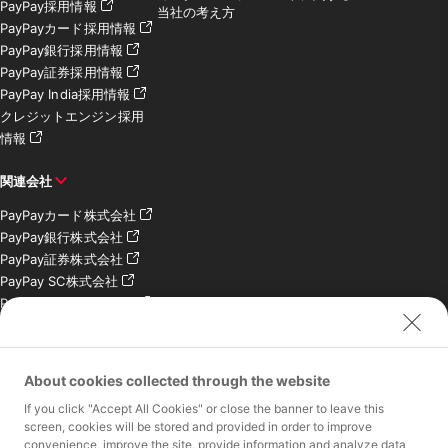
PayPay採用情報
当社の考え方
PayPayカード採用情報
PayPay銀行採用情報
PayPay証券採用情報
PayPay India採用情報
クレジットエンジン採用
情報
関連会社
PayPayカード株式会社
PayPay銀行株式会社
PayPay証券株式会社
PayPay SC株式会社
PayPay India Pvt. Ltd.
クレジットエンジン株式
会社
About cookies collected through the website
お問い合わせ
If you click "Accept All Cookies" or close the banner to leave this
加盟店様専用お問い合わ
screen, cookies will be stored and provided in order to improve
convenience, improve the site, provide information and analyze data
せ