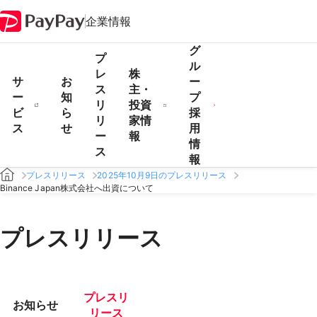
企業情報
グ
プ
ル
レ
株
サ
お
ー
ス
主・
ー
知
プ
リ
投資
ビ
ら
採
リ
家情
ス
せ
用
ー
報
情
ス
報
プレスリリース
2025年10月9日のプレスリリース
Binance Japan株式会社へ出資について
プレスリリース
プレスリ
お知らせ
リース