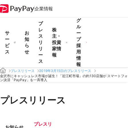
企業情報
グ
プ
ル
レ
株
サ
お
ー
ス
主・
ー
知
プ
リ
投資
ビ
ら
採
リ
家情
ス
せ
用
ー
報
情
ス
報
プレスリリース
2019年3月15日のプレスリリース
金沢市にキャッシュレス市場が誕生！「近江町市場」の約130店舗が スマートフォ
ン決済「PayPay」を一斉導入
プレスリリース
プレスリ
お知らせ