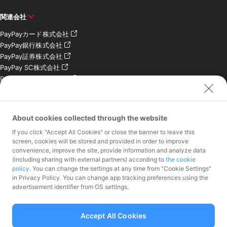
関連会社
PayPayカード株式会社
PayPay銀行株式会社
PayPay証券株式会社
PayPay SC株式会社
PayPay India Pvt. Ltd.
クレジットエンジン株式
会社
About cookies collected through the website
お問い合わせ
If you click "Accept All Cookies" or close the banner to leave this
加盟店様専用お問い合わ
screen, cookies will be stored and provided in order to improve
convenience, improve the site, provide information and analyze data
せ
(including sharing with external partners) according to
the cookie
報道関係者様専用お問い
policy
. You can change the settings at any time from "Cookie Settings"
合わせ
in Privacy Policy. You can change app tracking preferences using the
株主・投資家様専用お問
advertisement identifier from OS settings.
い合わせ
Accept All Cookies