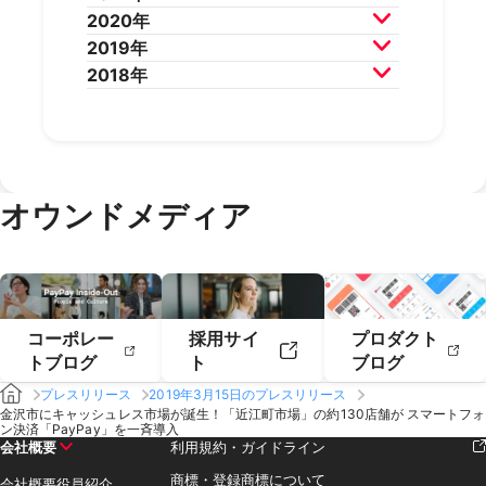
2024年8月
2024年7月
2023年10月
2023年9月
2022年12月
2022年11月
2020年
2025年4月
2025年3月
2024年6月
2024年5月
2023年8月
2023年7月
2022年10月
2022年9月
2021年12月
2021年11月
2019年
2025年2月
2025年1月
2024年4月
2024年3月
2023年6月
2023年5月
2022年8月
2022年7月
2021年10月
2021年9月
2020年12月
2020年11月
2018年
2024年2月
2024年1月
2023年4月
2023年3月
2022年6月
2022年5月
2021年8月
2021年7月
2020年10月
2020年9月
2019年12月
2019年11月
2023年2月
2023年1月
2022年4月
2022年3月
2021年6月
2021年5月
2020年8月
2020年7月
2019年10月
2019年9月
2018年12月
2018年11月
2022年2月
2022年1月
2021年4月
2021年3月
2020年6月
2020年5月
2019年8月
2019年7月
2018年10月
2018年9月
2021年2月
2021年1月
2020年4月
2020年3月
2019年6月
2019年5月
2018年7月
2020年2月
2020年1月
2019年4月
2019年3月
オウンドメディア
2019年2月
2019年1月
コーポレー
採用サイ
プロダクト
トブログ
ト
ブログ
プレスリリース
2019年3月15日のプレスリリース
金沢市にキャッシュレス市場が誕生！「近江町市場」の約130店舗が スマートフォ
ン決済「PayPay」を一斉導入
会社概要
利用規約・ガイドライン
商標・登録商標について
会社概要
役員紹介