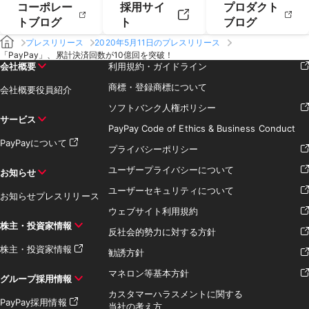
コーポレー
採用サイ
プロダクト
トブログ
ト
ブログ
プレスリリース
2020年5月11日のプレスリリース
「PayPay」、累計決済回数が10億回を突破！
会社概要
利用規約・ガイドライン
商標・登録商標について
会社概要
役員紹介
ソフトバンク人権ポリシー
サービス
PayPay Code of Ethics & Business Conduct
PayPayについて
プライバシーポリシー
ユーザープライバシーについて
お知らせ
ユーザーセキュリティについて
お知らせ
プレスリリース
ウェブサイト利用規約
株主・投資家情報
反社会的勢力に対する方針
株主・投資家情報
勧誘方針
マネロン等基本方針
グループ採用情報
カスタマーハラスメントに関する
PayPay採用情報
当社の考え方