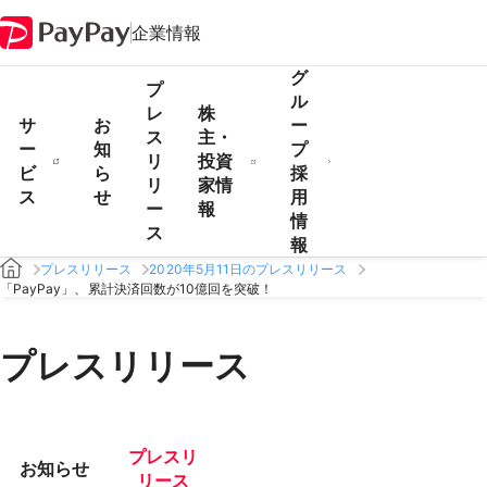
企業情報
グ
プ
ル
レ
株
サ
お
ー
ス
主・
ー
知
プ
リ
投資
ビ
ら
採
リ
家情
ス
せ
用
ー
報
情
ス
報
プレスリリース
2020年5月11日のプレスリリース
「PayPay」、累計決済回数が10億回を突破！
プレスリリース
プレスリ
お知らせ
リース