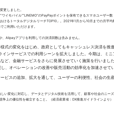
名称変更しました。
ンク””ワイモバイル””LINEMO”のPayPayポイントを保有できるスマホユーザー
 JAPAN 日本におけるトータルデジタルリーチTOP10」。2021年1月から10月
録でご利用いただけます。
や、Alipayアプリを利用しての決済回数は含みません。
生活様式の変化をはじめ、政府としてもキャッシュレス決済を推
ンサービスでの利用シーンを拡大しました。今期は、ミニアプリ
化など、金融サービスをさらに発展させていく施策を行いました
支援し、オペレーションの改善や販売活動の効率化を加速させて
、サービスの追加、拡大を通して、ユーザーの利便性、社会の生
の激しい変化に対応し、データとデジタル技術を活用して、顧客や社会のニー
競争上の優位性を確立すること。（経済産業省：DX推進ガイドラインより）