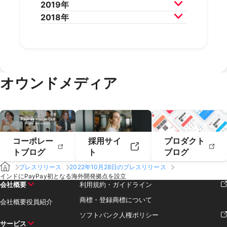
2019年
2025年2月
2025年1月
2024年4月
2024年3月
2023年6月
2023年5月
2022年8月
2022年7月
2021年10月
2021年9月
2020年12月
2020年11月
2018年
2024年2月
2024年1月
2023年4月
2023年3月
2022年6月
2022年5月
2021年8月
2021年7月
2020年10月
2020年9月
2019年12月
2019年11月
2023年2月
2023年1月
2022年4月
2022年3月
2021年6月
2021年5月
2020年8月
2020年7月
2019年10月
2019年9月
2018年12月
2018年11月
2022年2月
2022年1月
2021年4月
2021年3月
2020年6月
2020年5月
2019年8月
2019年7月
2018年10月
2018年9月
2021年2月
2021年1月
2020年4月
2020年3月
2019年6月
2019年5月
2018年7月
2020年2月
2020年1月
2019年4月
2019年3月
オウンドメディア
2019年2月
2019年1月
コーポレー
採用サイ
プロダクト
トブログ
ト
ブログ
プレスリリース
2022年10月28日のプレスリリース
インドにPayPay初となる海外開発拠点を設立
会社概要
利用規約・ガイドライン
商標・登録商標について
会社概要
役員紹介
ソフトバンク人権ポリシー
サービス