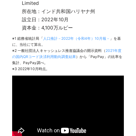
Limited
所在地：インド共和国ハリヤナ州
設立日：2022年10月
資本金：4,100万ルピー
※1 総務省統計局「
人口推計－2022年（令和4年）10月報－
」を基
に、当社にて算出。
※2 一般社団法人キャッシュレス推進協議会の開示資料（
2021年度
の国内QRコード決済利用動向調査結果
）から「PayPay」の比率を
集計、PayPay調べ。
※3 2022年10月時点。