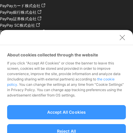
PayPayカード株式会社
PayPay銀行株式会社
PayPay証券株式会社
PayPay SC株式会社
PayPay India Pvt. Ltd.
クレジットエンジン株式
会社
About cookies collected through the website
お問い合わせ
If you click "Accept All Cookies" or close the banner to leave this
加盟店様専用お問い合わ
screen, cookies will be stored and provided in order to improve
convenience, improve the site, provide information and analyze data
せ
(including sharing with external partners) according to
the cookie
報道関係者様専用お問い
policy
. You can change the settings at any time from "Cookie Settings"
合わせ
in Privacy Policy. You can change app tracking preferences using the
株主・投資家様専用お問
advertisement identifier from OS settings.
い合わせ
Accept All Cookies
Reject All