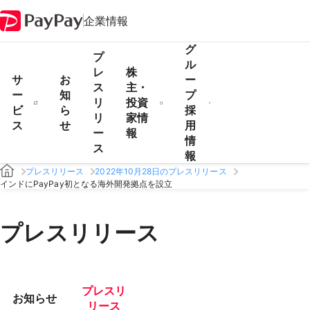
企業情報
グ
プ
ル
レ
株
サ
お
ー
ス
主・
ー
知
プ
リ
投資
ビ
ら
採
リ
家情
ス
せ
用
ー
報
情
ス
報
プレスリリース
2022年10月28日のプレスリリース
インドにPayPay初となる海外開発拠点を設立
プレスリリース
プレスリ
お知らせ
リース