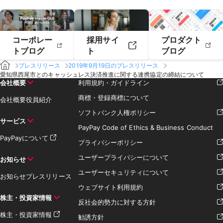
コーポレー
採用サイ
プロダクト
トブログ
ト
ブログ
プレスリリース
2019年9月19日のプレスリリース
愛知県西尾市とのキャッシュレス決済推進に関する連携協定の締結について
会社概要
利用規約・ガイドライン
商標・登録商標について
会社概要
役員紹介
ソフトバンク人権ポリシー
サービス
PayPay Code of Ethics & Business Conduct
PayPayについて
プライバシーポリシー
ユーザープライバシーについて
お知らせ
ユーザーセキュリティについて
お知らせ
プレスリリース
ウェブサイト利用規約
株主・投資家情報
反社会的勢力に対する方針
株主・投資家情報
勧誘方針