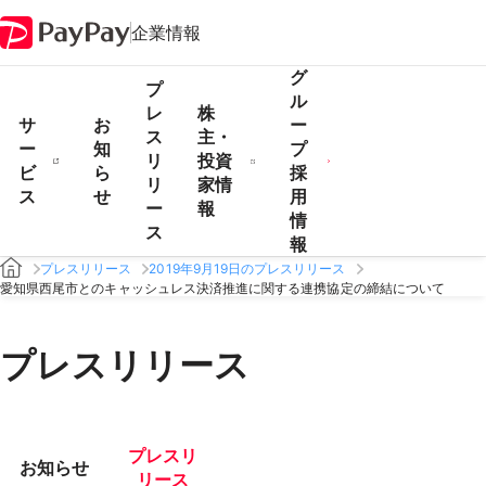
企業情報
グ
プ
ル
レ
株
サ
お
ー
ス
主・
ー
知
プ
リ
投資
ビ
ら
採
リ
家情
ス
せ
用
ー
報
情
ス
報
プレスリリース
2019年9月19日のプレスリリース
愛知県西尾市とのキャッシュレス決済推進に関する連携協定の締結について
プレスリリース
プレスリ
お知らせ
リース