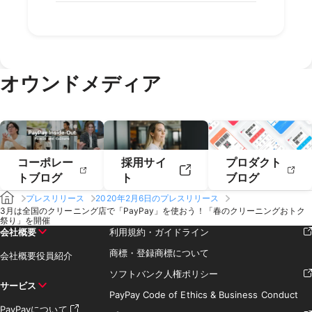
2020年10月
2020年9月
2019年12月
2019年11月
2023年2月
2023年1月
2022年4月
2022年3月
2021年6月
2021年5月
2020年8月
2020年7月
2019年10月
2019年9月
2018年12月
2018年11月
2022年2月
2022年1月
2021年4月
2021年3月
2020年6月
2020年5月
2019年8月
2019年7月
2018年10月
2018年9月
2021年2月
2021年1月
2020年4月
2020年3月
2019年6月
2019年5月
2018年7月
2020年2月
2020年1月
2019年4月
2019年3月
オウンドメディア
2019年2月
2019年1月
コーポレー
採用サイ
プロダクト
トブログ
ト
ブログ
プレスリリース
2020年2月6日のプレスリリース
3月は全国のクリーニング店で「PayPay」を使おう！「春のクリーニングおトク
祭り」を開催
会社概要
利用規約・ガイドライン
商標・登録商標について
会社概要
役員紹介
ソフトバンク人権ポリシー
サービス
PayPay Code of Ethics & Business Conduct
PayPayについて