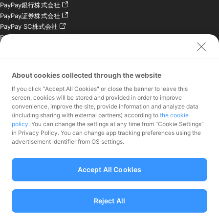
PayPay銀行株式会社
PayPay証券株式会社
PayPay SC株式会社
PayPay India Pvt. Ltd.
クレジットエンジン株式
会社
About cookies collected through the website
お問い合わせ
If you click "Accept All Cookies" or close the banner to leave this
加盟店様専用お問い合わ
screen, cookies will be stored and provided in order to improve
convenience, improve the site, provide information and analyze data
せ
(including sharing with external partners) according to
the cookie
報道関係者様専用お問い
policy
. You can change the settings at any time from "Cookie Settings"
合わせ
in Privacy Policy. You can change app tracking preferences using the
株主・投資家様専用お問
advertisement identifier from OS settings.
い合わせ
Accept All Cookies
Reject All
資金移動業者 関東財務局長第00068号、前払式支払手段（第三者型）発行
者：関東財務局長 第00710号