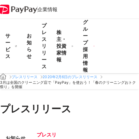
企業情報
グ
プ
ル
レ
株
サ
お
ー
ス
主・
ー
知
プ
リ
投資
ビ
ら
採
リ
家情
ス
せ
用
ー
報
情
ス
報
プレスリリース
2020年2月6日のプレスリリース
3月は全国のクリーニング店で「PayPay」を使おう！「春のクリーニングおトク
祭り」を開催
プレスリリース
プレスリ
お知らせ