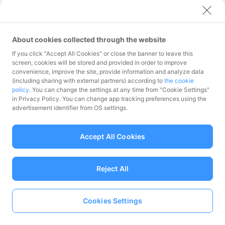
About cookies collected through the website
If you click "Accept All Cookies" or close the banner to leave this
screen, cookies will be stored and provided in order to improve
convenience, improve the site, provide information and analyze data
※ 「ヤフーカード」は「Yahoo! JAPANカ
(including sharing with external partners) according to
the cookie
policy
. You can change the settings at any time from "Cookie Settings"
ード」の愛称です。
in Privacy Policy. You can change app tracking preferences using the
advertisement identifier from OS settings.
※ PayPayピックアップは、PayPay残高
でのみお支払いが可能です。「Yahoo!
Accept All Cookies
JAPANカード」を含め、クレジットカー
ドでのお支払い、「PayPayあと払い（一
Reject All
括のみ）」では利用できません。
付与上限：
Cookies Settings
1回あたりの付与上限：1,000円相当