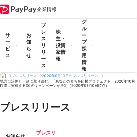
企業情報
グ
プ
ル
レ
株
サ
お
ー
ス
主・
ー
知
プ
リ
投資
ビ
ら
採
リ
家情
ス
せ
用
ー
報
情
ス
報
プレスリリース
2020年9月10日のプレスリリース
地方自治体と一緒に取り組む、「あなたのまちを応援プロジェクト」2020年10月
以降に実施する30のキャンペーンが決定（2020年9月10日時点）
プレスリリース
プレスリ
お知らせ