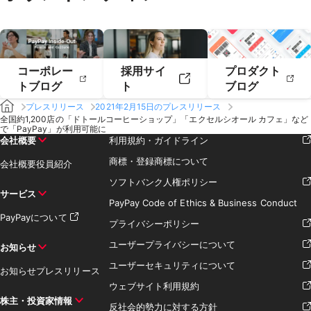
コーポレー
採用サイ
プロダクト
トブログ
ト
ブログ
プレスリリース
2021年2月15日のプレスリリース
全国約1,200店の「ドトールコーヒーショップ」「エクセルシオール カフェ」など
で「PayPay」が利用可能に
会社概要
利用規約・ガイドライン
商標・登録商標について
会社概要
役員紹介
ソフトバンク人権ポリシー
サービス
PayPay Code of Ethics & Business Conduct
PayPayについて
プライバシーポリシー
ユーザープライバシーについて
お知らせ
ユーザーセキュリティについて
お知らせ
プレスリリース
ウェブサイト利用規約
株主・投資家情報
反社会的勢力に対する方針