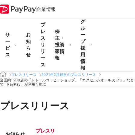
企業情報
グ
プ
ル
レ
株
サ
お
ー
ス
主・
ー
知
プ
リ
投資
ビ
ら
採
リ
家情
ス
せ
用
ー
報
情
ス
報
プレスリリース
2021年2月15日のプレスリリース
全国約1,200店の「ドトールコーヒーショップ」「エクセルシオール カフェ」など
で「PayPay」が利用可能に
プレスリリース
プレスリ
お知らせ