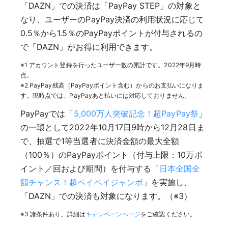
「DAZN」での決済は「PayPay STEP」の対象と
なり、ユーザーのPayPay決済の利用状況に応じて
0.5％から1.5％のPayPayポイントが付与されるの
で「DAZN」がお得に利用できます。
※1 アカウント登録を行ったユーザー数の累計です。2022年9月時
点。
※2 PayPay残高（PayPayポイント含む）からのお支払いになりま
す。現時点では、PayPayあと払いには対応しておりません。
PayPayでは「
5,000万人突破記念！超PayPay祭
」
の一環として2022年10月17日9時から12月28日ま
で、抽選で1等当選者に決済金額の最大全額
（100％）のPayPayポイント（付与上限：10万ポ
イント／回および期間）を付与する「
日本全国全
額チャンス！超ペイペイジャンボ
」を実施し、
「DAZN」での決済も対象になります。（※3）
※3 諸条件あり。詳細は
キャンペーンページ
をご確認ください。