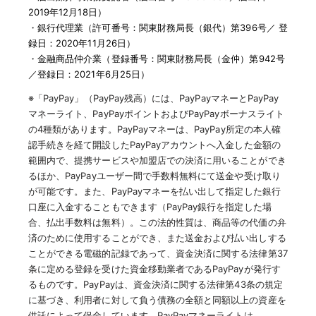
2019年12月18日）
・
銀行代理業（許可番号：関東財務局長（銀代）第396号／ 登
録日：2020年11月26日）
・
金融商品仲介業（登録番号：関東財務局長（金仲）第942号
／登録日：2021年6月25日）
※「PayPay」（PayPay残高）には、PayPayマネーとPayPay
マネーライト、PayPayポイントおよびPayPayボーナスライト
の4種類があります。PayPayマネーは、PayPay所定の本人確
認手続きを経て開設したPayPayアカウントへ入金した金額の
範囲内で、提携サービスや加盟店での決済に用いることができ
るほか、PayPayユーザー間で手数料無料にて送金や受け取り
が可能です。また、PayPayマネーを払い出して指定した銀行
口座に入金することもできます（PayPay銀行を指定した場
合、払出手数料は無料）。この法的性質は、商品等の代価の弁
済のために使用することができ、また送金および払い出しする
ことができる電磁的記録であって、資金決済に関する法律第37
条に定める登録を受けた資金移動業者であるPayPayが発行す
るものです。PayPayは、資金決済に関する法律第43条の規定
に基づき、利用者に対して負う債務の全額と同額以上の資産を
供託によって保全しています。PayPayマネーライトは、