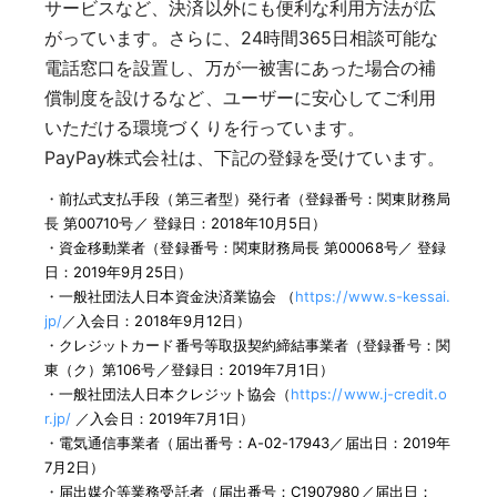
サービスなど、決済以外にも便利な利用方法が広
がっています。さらに、24時間365日相談可能な
電話窓口を設置し、万が一被害にあった場合の補
償制度を設けるなど、ユーザーに安心してご利用
いただける環境づくりを行っています。
PayPay株式会社は、下記の登録を受けています。
・
前払式支払手段（第三者型）発行者（登録番号：関東財務局
長 第00710号／ 登録日：2018年10月5日）
・
資金移動業者（登録番号：関東財務局長 第00068号／ 登録
日：2019年9月25日）
・
一般社団法人日本資金決済業協会 （
https://www.s-kessai.
jp/
／入会日：2018年9月12日）
・
クレジットカード番号等取扱契約締結事業者（登録番号：関
東（ク）第106号／登録日：2019年7月1日）
・
一般社団法人日本クレジット協会（
https://www.j-credit.o
r.jp/
／入会日：2019年7月1日）
・
電気通信事業者（届出番号：A-02-17943／届出日：2019年
7月2日）
・
届出媒介等業務受託者（届出番号：C1907980／届出日：