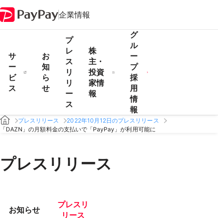
企業情報
グ
プ
ル
レ
株
サ
お
ー
ス
主・
ー
知
プ
リ
投資
ビ
ら
採
リ
家情
ス
せ
用
ー
報
情
ス
報
プレスリリース
2022年10月12日のプレスリリース
「DAZN」の月額料金の支払いで「PayPay」が利用可能に
プレスリリース
プレスリ
お知らせ
リース