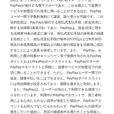
PayPayが発行する電子マネーであり、これを購入して提携サ
ービスや加盟店での決済に用いることができるほか、PayPay
ユーザー間で手数料無料にて譲渡、譲り受けが可能です。この
法的性質は、PayPayが発行する前払式支払手段（資金決済に
関する法律第3条第1項）であり、PayPayは、資金決済に関す
る法律第14条の規定に基づき、前払式支払手段の保有者の保護
を目的として、前払式支払手段の毎年3月31日および9月30日
現在の未使用残高の半額以上の額の発行保証金を法務局に供託
することにより資産を保全しています。また、「PayPay」を
利用した際の特典やキャンペーン等で無償付与されるPayPay
ポイントおよびPayPayボーナスライトも、PayPayマネーや
PayPayマネーライトと同様に、提携サービスや加盟店での決
済に用いることができます。ただし、PayPayユーザー間での
送金、譲渡や払い出しはできません。PayPayボーナスライト
には有効期限が設定されており、期限を過ぎると失効します。
また、PayPayは、ユーザーが安心して利用できる環境づく
りを行っています。利用中のPayPayアカウントで、第三者利
用による心当たりのない請求が発生した場合や、PayPayアカ
ウントをお持ちでないにもかかわらず、PayPayからの請求が
発生していた場合に、所定の補償条件を満たすことを前提に、