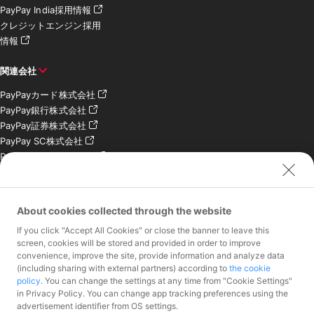
PayPay India採用情報
クレジットエンジン採用
情報
関連会社
PayPayカード株式会社
PayPay銀行株式会社
PayPay証券株式会社
PayPay SC株式会社
PayPay India Pvt. Ltd.
クレジットエンジン株式
会社
About cookies collected through the website
お問い合わせ
If you click "Accept All Cookies" or close the banner to leave this
加盟店様専用お問い合わ
screen, cookies will be stored and provided in order to improve
convenience, improve the site, provide information and analyze data
せ
(including sharing with external partners) according to
the cookie
報道関係者様専用お問い
policy
. You can change the settings at any time from "Cookie Settings"
合わせ
in Privacy Policy. You can change app tracking preferences using the
株主・投資家様専用お問
advertisement identifier from OS settings.