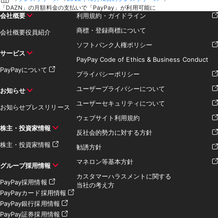
「DAZN」の月額料金の支払いで「PayPay」が利用可能に
会社概要
利用規約・ガイドライン
商標・登録商標について
会社概要
役員紹介
ソフトバンク人権ポリシー
サービス
PayPay Code of Ethics & Business Conduct
PayPayについて
プライバシーポリシー
ユーザープライバシーについて
お知らせ
ユーザーセキュリティについて
お知らせ
プレスリリース
ウェブサイト利用規約
株主・投資家情報
反社会的勢力に対する方針
株主・投資家情報
勧誘方針
マネロン等基本方針
グループ採用情報
カスタマーハラスメントに関する
PayPay採用情報
当社の考え方
PayPayカード採用情報
PayPay銀行採用情報
PayPay証券採用情報