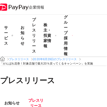
企業情報
グ
プ
ル
レ
株
サ
お
ー
ス
主・
ー
知
プ
リ
投資
ビ
ら
採
リ
家情
ス
せ
用
ー
報
情
ス
報
プレスリリース
2020年6月29日のプレスリリース
「がんばれ花巻！対象店舗で最大20％戻ってくるキャンペーン」を実施
プレスリリース
プレスリ
お知らせ
リース