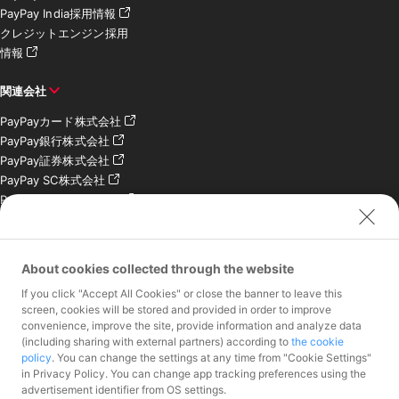
PayPay India採用情報
クレジットエンジン採用
情報
関連会社
PayPayカード株式会社
PayPay銀行株式会社
PayPay証券株式会社
PayPay SC株式会社
PayPay India Pvt. Ltd.
クレジットエンジン株式
会社
About cookies collected through the website
お問い合わせ
If you click "Accept All Cookies" or close the banner to leave this
加盟店様専用お問い合わ
screen, cookies will be stored and provided in order to improve
convenience, improve the site, provide information and analyze data
せ
(including sharing with external partners) according to
the cookie
報道関係者様専用お問い
policy
. You can change the settings at any time from "Cookie Settings"
合わせ
in Privacy Policy. You can change app tracking preferences using the
株主・投資家様専用お問
advertisement identifier from OS settings.