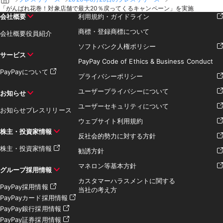
「がんばれ花巻！対象店舗で最大20％戻ってくるキャンペーン」を実施
会社概要
利用規約・ガイドライン
商標・登録商標について
会社概要
役員紹介
ソフトバンク人権ポリシー
サービス
PayPay Code of Ethics & Business Conduct
PayPayについて
プライバシーポリシー
ユーザープライバシーについて
お知らせ
ユーザーセキュリティについて
お知らせ
プレスリリース
ウェブサイト利用規約
株主・投資家情報
反社会的勢力に対する方針
株主・投資家情報
勧誘方針
マネロン等基本方針
グループ採用情報
カスタマーハラスメントに関する
PayPay採用情報
当社の考え方
PayPayカード採用情報
PayPay銀行採用情報
PayPay証券採用情報