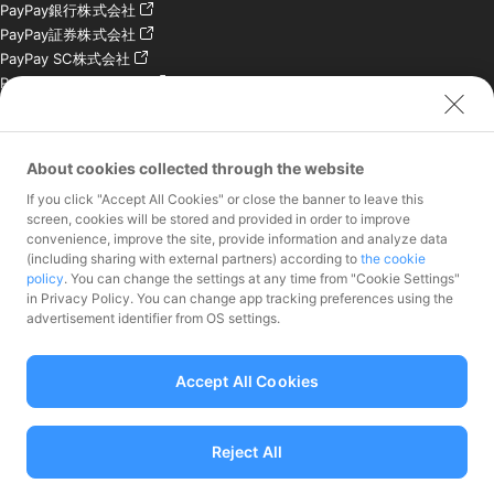
PayPay銀行株式会社
PayPay証券株式会社
PayPay SC株式会社
PayPay India Pvt. Ltd.
クレジットエンジン株式
会社
About cookies collected through the website
お問い合わせ
If you click "Accept All Cookies" or close the banner to leave this
加盟店様専用お問い合わ
screen, cookies will be stored and provided in order to improve
convenience, improve the site, provide information and analyze data
せ
(including sharing with external partners) according to
the cookie
報道関係者様専用お問い
policy
. You can change the settings at any time from "Cookie Settings"
合わせ
in Privacy Policy. You can change app tracking preferences using the
株主・投資家様専用お問
advertisement identifier from OS settings.
い合わせ
Accept All Cookies
Reject All
資金移動業者 関東財務局長第00068号、前払式支払手段（第三者型）発行
者：関東財務局長 第00710号