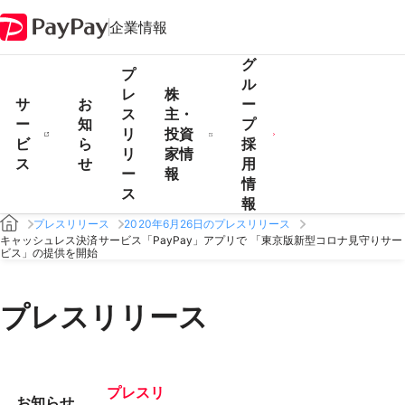
企業情報
グ
プ
ル
レ
株
サ
お
ー
ス
主・
ー
知
プ
リ
投資
ビ
ら
採
リ
家情
ス
せ
用
ー
報
情
ス
報
プレスリリース
2020年6月26日のプレスリリース
キャッシュレス決済サービス「PayPay」アプリで 「東京版新型コロナ見守りサー
ビス」の提供を開始
プレスリリース
プレスリ
お知らせ