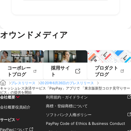
2020年10月
2020年9月
2019年12月
2019年11月
2023年2月
2023年1月
2022年4月
2022年3月
2021年6月
2021年5月
2020年8月
2020年7月
2019年10月
2019年9月
2018年12月
2018年11月
2022年2月
2022年1月
2021年4月
2021年3月
2020年6月
2020年5月
2019年8月
2019年7月
2018年10月
2018年9月
2021年2月
2021年1月
2020年4月
2020年3月
2019年6月
2019年5月
2018年7月
2020年2月
2020年1月
2019年4月
2019年3月
オウンドメディア
2019年2月
2019年1月
コーポレー
採用サイ
プロダクト
トブログ
ト
ブログ
プレスリリース
2020年6月26日のプレスリリース
キャッシュレス決済サービス「PayPay」アプリで 「東京版新型コロナ見守りサー
ビス」の提供を開始
会社概要
利用規約・ガイドライン
商標・登録商標について
会社概要
役員紹介
ソフトバンク人権ポリシー
サービス
PayPay Code of Ethics & Business Conduct
PayPayについて