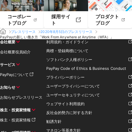
コーポレー
採用サイ
プロダクト
トブログ
ト
ブログ
プレスリリース
2020年8月5日のプレスリリース
PayPayの新しい働き方「Work From Anywhere at Anytime（WFA）」
会社概要
利用規約・ガイドライン
商標・登録商標について
会社概要
役員紹介
ソフトバンク人権ポリシー
サービス
PayPay Code of Ethics & Business Conduct
PayPayについて
プライバシーポリシー
ユーザープライバシーについて
お知らせ
ユーザーセキュリティについて
お知らせ
プレスリリース
ウェブサイト利用規約
株主・投資家情報
反社会的勢力に対する方針
株主・投資家情報
勧誘方針
マネロン等基本方針