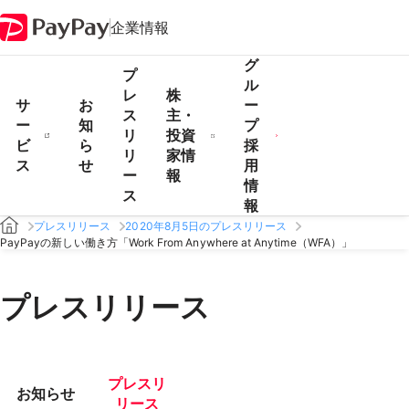
企業情報
グ
プ
ル
レ
株
サ
お
ー
ス
主・
ー
知
プ
リ
投資
ビ
ら
採
リ
家情
ス
せ
用
ー
報
情
ス
報
プレスリリース
2020年8月5日のプレスリリース
PayPayの新しい働き方「Work From Anywhere at Anytime（WFA）」
プレスリリース
プレスリ
お知らせ
リース