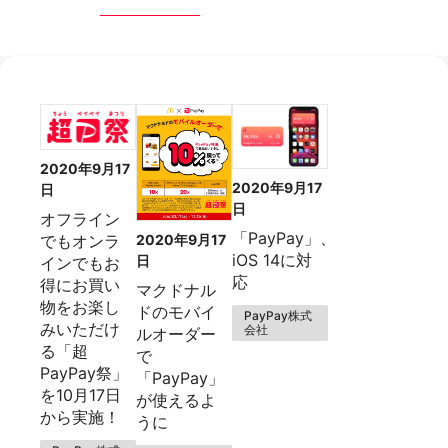
2020年9月17
2020年9月17
日
日
オフライン
「PayPay」、
でもオンラ
2020年9月17
iOS 14に対
日
インでもお
応
得にお買い
マクドナル
物をお楽し
ドのモバイ
PayPay株式
みいただけ
会社
ルオーダー
る「超
で
PayPay祭」
「PayPay」
を10月17日
が使えるよ
から実施！
うに