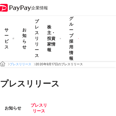
企業情報
グ
プ
ル
レ
株
サ
お
ー
ス
主・
ー
知
プ
リ
投資
ビ
ら
採
リ
家情
ス
せ
用
ー
報
情
ス
報
プレスリリース
2020年9月17日のプレスリリース
プレスリリース
プレスリ
お知らせ
リース