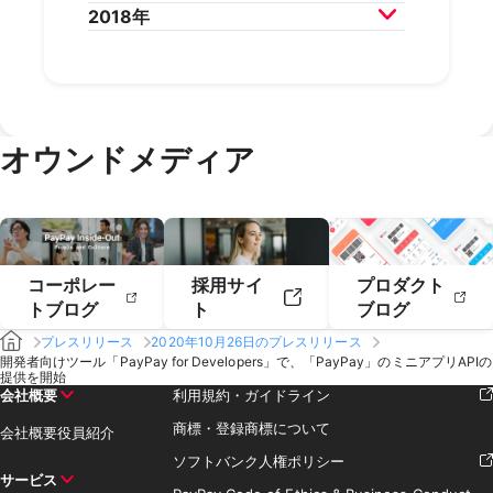
2021年10月
2021年9月
2020年12月
2020年11月
2018年
2024年2月
2024年1月
2023年4月
2023年3月
2022年6月
2022年5月
2021年8月
2021年7月
2020年10月
2020年9月
2019年12月
2019年11月
2023年2月
2023年1月
2022年4月
2022年3月
2021年6月
2021年5月
2020年8月
2020年7月
2019年10月
2019年9月
2018年12月
2018年11月
2022年2月
2022年1月
2021年4月
2021年3月
2020年6月
2020年5月
2019年8月
2019年7月
2018年10月
2018年9月
2021年2月
2021年1月
2020年4月
2020年3月
2019年6月
2019年5月
2018年7月
2020年2月
2020年1月
2019年4月
2019年3月
オウンドメディア
2019年2月
2019年1月
コーポレー
採用サイ
プロダクト
トブログ
ト
ブログ
プレスリリース
2020年10月26日のプレスリリース
開発者向けツール「PayPay for Developers」で、「PayPay」のミニアプリAPIの
提供を開始
会社概要
利用規約・ガイドライン
商標・登録商標について
会社概要
役員紹介
ソフトバンク人権ポリシー
サービス