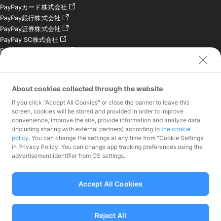
PayPayカード株式会社
PayPay銀行株式会社
PayPay証券株式会社
PayPay SC株式会社
PayPay India Pvt. Ltd.
クレジットエンジン株式
会社
About cookies collected through the website
お問い合わせ
If you click "Accept All Cookies" or close the banner to leave this
加盟店様専用お問い合わ
screen, cookies will be stored and provided in order to improve
convenience, improve the site, provide information and analyze data
せ
(including sharing with external partners) according to
the cookie
報道関係者様専用お問い
policy
. You can change the settings at any time from "Cookie Settings"
合わせ
in Privacy Policy. You can change app tracking preferences using the
株主・投資家様専用お問
advertisement identifier from OS settings.
い合わせ
Accept All Cookies
Reject All