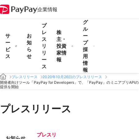
企業情報
グ
プ
ル
レ
株
サ
お
ー
ス
主・
ー
知
プ
リ
投資
ビ
ら
採
リ
家情
ス
せ
用
ー
報
情
ス
報
プレスリリース
2020年10月26日のプレスリリース
開発者向けツール「PayPay for Developers」で、「PayPay」のミニアプリAPIの
提供を開始
プレスリリース
プレスリ
お知らせ