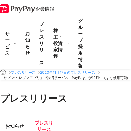
企業情報
グ
プ
ル
レ
株
サ
お
ー
ス
主・
ー
知
プ
リ
投資
ビ
ら
採
リ
家情
ス
せ
用
ー
報
情
ス
報
プレスリリース
2020年11月17日のプレスリリース
「セブン‐イレブンアプリ」で決済サービス「PayPay」が12月中旬より使用可能に
プレスリリース
プレスリ
お知らせ
リース