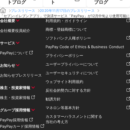
トブログ
ト
ブログ
プレスリリース
2020年11月17日のプレスリリース
「セブン‐イレブンアプリ」で決済サービス「PayPay」が12月中旬より使用可能に
会社概要
利用規約・ガイドライン
商標・登録商標について
会社概要
役員紹介
ソフトバンク人権ポリシー
サービス
PayPay Code of Ethics & Business Conduct
PayPayについて
プライバシーポリシー
ユーザープライバシーについて
お知らせ
ユーザーセキュリティについて
お知らせ
プレスリリース
ウェブサイト利用規約
株主・投資家情報
反社会的勢力に対する方針
株主・投資家情報
勧誘方針
マネロン等基本方針
グループ採用情報
カスタマーハラスメントに関する
PayPay採用情報
当社の考え方
PayPayカード採用情報