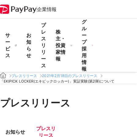
企業情報
グ
プ
ル
レ
株
サ
お
ー
ス
主・
ー
知
プ
リ
投資
ビ
ら
採
リ
家情
ス
せ
用
ー
報
情
ス
報
プレスリリース
2021年2月18日のプレスリリース
「EKIPICK LOCKER(エキピックロッカー)」実証実験(第2弾)について
プレスリリース
プレスリ
お知らせ
リース