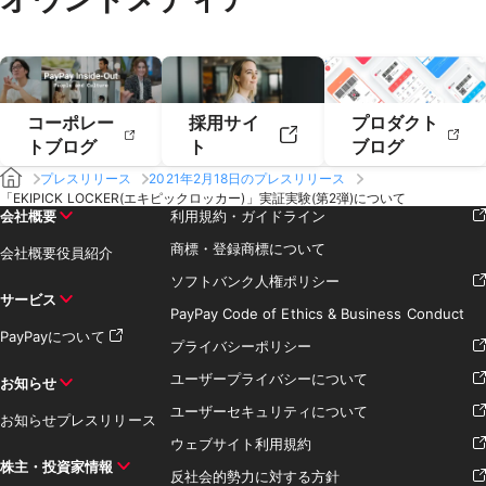
コーポレー
採用サイ
プロダクト
トブログ
ト
ブログ
プレスリリース
2021年2月18日のプレスリリース
「EKIPICK LOCKER(エキピックロッカー)」実証実験(第2弾)について
会社概要
利用規約・ガイドライン
商標・登録商標について
会社概要
役員紹介
ソフトバンク人権ポリシー
サービス
PayPay Code of Ethics & Business Conduct
PayPayについて
プライバシーポリシー
ユーザープライバシーについて
お知らせ
ユーザーセキュリティについて
お知らせ
プレスリリース
ウェブサイト利用規約
株主・投資家情報
反社会的勢力に対する方針