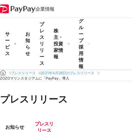
企業情報
グ
プ
ル
レ
株
サ
お
ー
ス
主・
ー
知
プ
リ
投資
ビ
ら
採
リ
家情
ス
せ
用
ー
報
情
ス
報
プレスリリース
2021年4月28日のプレスリリース
ZOZOマリンスタジアムに「PayPay」導入
プレスリリース
プレスリ
お知らせ
リース