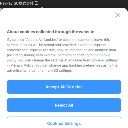
PayPay SC株式会社
PayPay India Pvt. Ltd.
クレジットエンジン株式
会社
About cookies collected through the website
お問い合わせ
If you click "Accept All Cookies" or close the banner to leave this
加盟店様専用お問い合わ
screen, cookies will be stored and provided in order to improve
convenience, improve the site, provide information and analyze data
せ
(including sharing with external partners) according to
the cookie
報道関係者様専用お問い
policy
. You can change the settings at any time from "Cookie Settings"
合わせ
in Privacy Policy. You can change app tracking preferences using the
株主・投資家様専用お問
advertisement identifier from OS settings.
い合わせ
Accept All Cookies
Reject All
資金移動業者 関東財務局長第00068号、前払式支払手段（第三者型）発行
者：関東財務局長 第00710号
加入協会 一般社団法人日本資金決済業協会
Cookies Settings