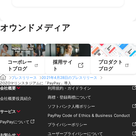
2018年12月
2018年11月
2022年2月
2022年1月
2021年4月
2021年3月
2020年6月
2020年5月
2019年8月
2019年7月
2018年10月
2018年9月
2021年2月
2021年1月
2020年4月
2020年3月
2019年6月
2019年5月
2018年7月
2020年2月
2020年1月
2019年4月
2019年3月
オウンドメディア
2019年2月
2019年1月
コーポレー
採用サイ
プロダクト
トブログ
ト
ブログ
プレスリリース
2021年4月28日のプレスリリース
ZOZOマリンスタジアムに「PayPay」導入
会社概要
利用規約・ガイドライン
商標・登録商標について
会社概要
役員紹介
ソフトバンク人権ポリシー
サービス
PayPay Code of Ethics & Business Conduct
PayPayについて
プライバシーポリシー
ユーザープライバシーについて
お知らせ