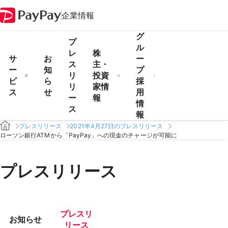
企業情報
グ
プ
ル
レ
株
サ
お
ー
ス
主・
ー
知
プ
リ
投資
ビ
ら
採
リ
家情
ス
せ
用
ー
報
情
ス
報
プレスリリース
2021年4月27日のプレスリリース
ローソン銀行ATMから「PayPay」への現金のチャージが可能に
プレスリリース
プレスリ
お知らせ
リース