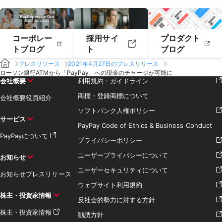
コーポレー
採用サイ
プロダクト
トブログ
ト
ブログ
プレスリリース
2021年4月27日のプレスリリース
ローソン銀行ATMから「PayPay」への現金のチャージが可能に
会社概要
利用規約・ガイドライン
商標・登録商標について
会社概要
役員紹介
ソフトバンク人権ポリシー
サービス
PayPay Code of Ethics & Business Conduct
PayPayについて
プライバシーポリシー
ユーザープライバシーについて
お知らせ
ユーザーセキュリティについて
お知らせ
プレスリリース
ウェブサイト利用規約
株主・投資家情報
反社会的勢力に対する方針
株主・投資家情報
勧誘方針